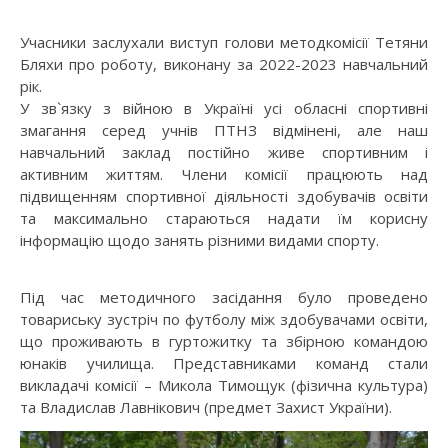
Учасники заслухали виступ голови методкомісії Тетяни
Бляхи про роботу, виконану за 2022-2023 навчальний
рік.
У зв`язку з війною в Україні усі обласні спортивні
змагання серед учнів ПТНЗ відмінені, але наш
навчальний заклад постійно живе спортивним і
активним життям. Члени комісії працюють над
підвищенням спортивної діяльності здобувачів освіти
та максимально стараються надати їм корисну
інформацію щодо занять різними видами спорту.
Під час методичного засідання було проведено
товариську зустріч по футболу між здобувачами освіти,
що проживають в гуртожитку та збірною командою
юнаків училища. Представниками команд стали
викладачі комісії – Микола Тимощук (фізична культура)
та Владислав Лавнікович (предмет Захист України).