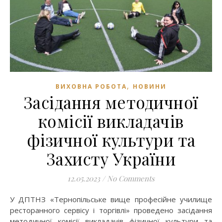
,
ВИХОВНА РОБОТА
НОВИНИ
Засідання методичної
комісії викладачів
фізичної культури та
Захисту України
12.05.2023
/
No Comments
У ДПТНЗ «Тернопільське вище професійне училище
ресторанного сервісу і торгівлі» проведено засідання
методичної комісії викладачів фізичної культури та