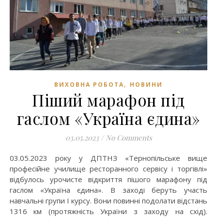
,
ВИХОВНА РОБОТА
НОВИНИ
Піший марафон під
гаслом «Україна єдина»
03.05.2023
/
No Comments
03.05.2023 року у ДПТНЗ «Тернопільське вище
професійне училище ресторанного сервісу і торгівлі»
відбулось урочисте відкриття пішого марафону під
гаслом «Україна єдина». В заході беруть участь
навчальні групи І курсу. Вони повинні подолати відстань
1316 км (протяжність України з заходу на схід).