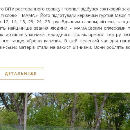
го ВПУ ресторанного сервісу і торгівлі відбувся святковий зах
і слово – МАМА!». Його підготували керівники гуртків Марія 
 12, 14, 15, 23, 24, 25 груп.Вдячним словом, піснею, танц
осять найцінніше звання людини – МАМА.Своїми оплесками 
их артистів-учасників народного фольклорного театру піс
ного танцю «Гроно калини». В цей нелегкий час для наш
їнських матерів стали на захист Вітчизни. Вони роблять в
ДЕТАЛЬНІШЕ