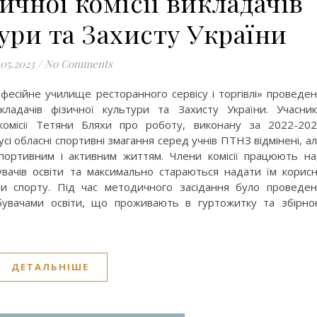
ичної комісії викладачів
ури та Захисту України
.05.2023
/
No Comments
есійне училище ресторанного сервісу і торгівлі» проведе
икладачів фізичної культури та Захисту України. Учасни
комісії Тетяни Бляхи про роботу, виконану за 2022-20
 усі обласні спортивні змагання серед учнів ПТНЗ відмінені, а
портивним і активним життям. Члени комісії працюють н
увачів освіти та максимально стараються надати їм корис
и спорту. Під час методичного засідання було проведе
бувачами освіти, що проживають в гуртожитку та збірн
ДЕТАЛЬНІШЕ