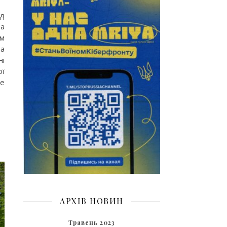
ід
та
ем
та
ні
ої
се
АРХІВ НОВИН
Травень 2023