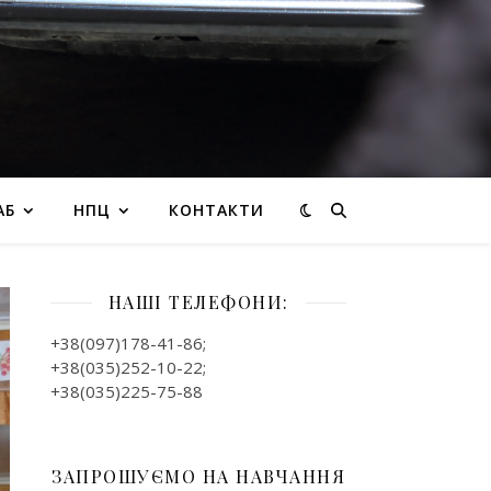
АБ
НПЦ
КОНТАКТИ
НАШІ ТЕЛЕФОНИ:
+38(097)178-41-86;
+38(035)252-10-22;
+38(035)225-75-88
ЗАПРОШУЄМО НА НАВЧАННЯ