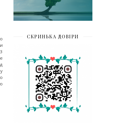
СКРИНЬКА ДОВІРИ
но
ки
23
ле
ад
ну
но
ою