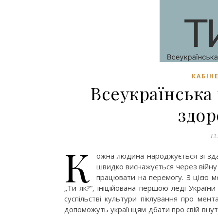
КАБІН
Всеукраїнська
здор
12
К
ожна людина народжується зі здат
швидко виснажується через війну 
працювати на перемогу. З цією м
„Ти як?”, ініційована першою леді Украї
суспільстві культури піклування про мент
допоможуть українцям дбати про свій внутр