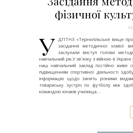
Засідання метод
фізичної культ
12
У
ДПТНЗ «Тернопільське вище проф
засідання методичної комісії в
заслухали виступ голови метод
навчальний рік.У зв`язку з війною в Україні
наш навчальний заклад постійно живе с
підвищенням спортивної діяльності здоб
інформацію щодо занять різними видам
товариську зустріч по футболу між здо
командою юнаків училища.…