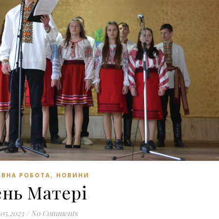
,
ВНА РОБОТА
НОВИНИ
ень Матері
.05.2023
/
No Comments