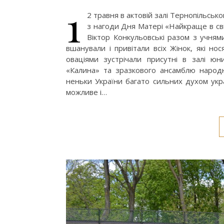
1
2 травня в актовій залі Тернопільсько
з нагоди Дня Матері «Найкраще в світ
Віктор Конкульовські разом з учнями
вшанували і привітали всіх Жінок, які н
оваціями зустрічали присутні в залі юн
«Калина» та зразкового ансамблю народ
неньки України багато сильних духом укра
можливе і…