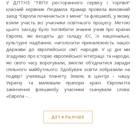
У ДПТНЗ “ТВПУ ресторанного сервісу і торгівлі”
класний керівник Людмила Крамар провела виховний
захід “Європа починається з мене” та флешмоб, у якому
взяли участь всі учасники освітнього процесу. Метою
цього заходу було поглибити знання учнів про країни
Європи, які входять до складу ЄС, їх національні,
культурні надбання, наголосити приналежність нашої
держави до європейської сім’ї народів. У ці дні ми
згадуємо про історію європейської інтеграції та народи,
які свого часу ворогували, змогли об’єднатися заради
спільного майбутнього. Здобувачі освіти зобразили на
подвір’ї училища планету Земля, в центрі – нашу
Україну та малювали прапори країн Європи.На
закінчення флешмобу учасники сканували слова:
«Європа –…
ДЕТАЛЬНІШЕ