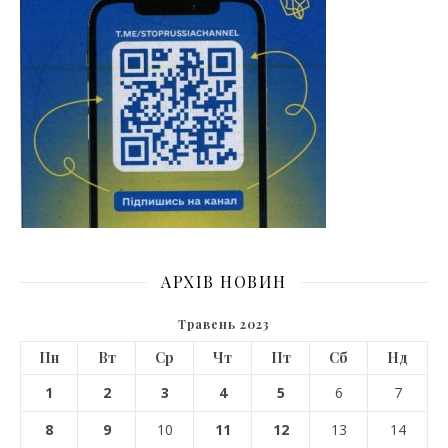
АРХІВ НОВИН
Травень 2023
Пн
Вт
Ср
Чт
Пт
Сб
Нд
1
2
3
4
5
6
7
8
9
10
11
12
13
14