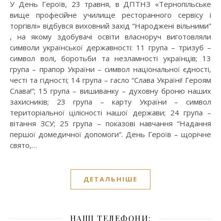
У День Героїв, 23 травня, в ДПТНЗ «Тернопільське
вище професійне училище ресторанного сервісу і
торгівлі» відбувся виховний захід “Народжені вільними”
, на якому здобувачі освіти власноруч виготовляли
символи української державності: 11 група – тризуб –
символ волі, боротьби та незламності українців; 13
група – прапор України – символ національної єдності,
честі та гідності; 14 група – гасло “Слава Україні! Героям
Слава!”; 15 група – вишиванку – духовну броню наших
захисників; 23 група – карту України – символ
територіальної цілісності нашої держави; 24 група –
вітання ЗСУ; 25 група – показові навчання “Надання
першої домедичної допомоги”. День Героїв – щорічне
свято,…
ДЕТАЛЬНІШЕ
НАШІ ТЕЛЕФОНИ: