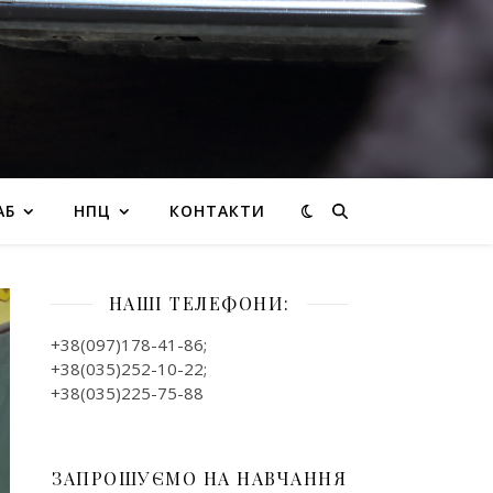
АБ
НПЦ
КОНТАКТИ
НАШІ ТЕЛЕФОНИ:
+38(097)178-41-86;
+38(035)252-10-22;
+38(035)225-75-88
ЗАПРОШУЄМО НА НАВЧАННЯ