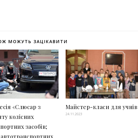
оділитися
ОЖ МОЖУТЬ ЗАЦІКАВИТИ
сія «Слюсар з
Майстер-класи для учнів
24.11.2023
ту колісних
портних засобів;
 автотранспортних