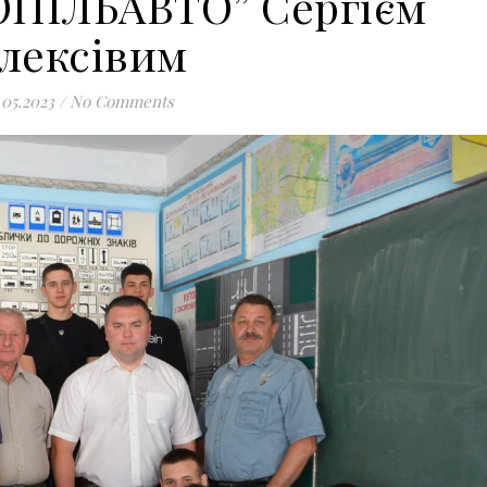
ОПІЛЬАВТО” Сергієм
лексівим
.05.2023
/
No Comments