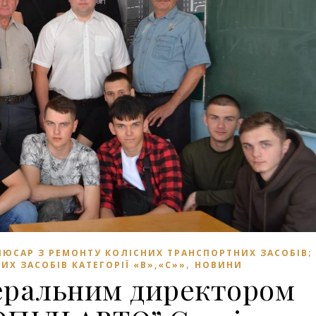
ЛЮСАР З РЕМОНТУ КОЛІСНИХ ТРАНСПОРТНИХ ЗАСОБІВ;
,
Х ЗАСОБІВ КАТЕГОРІЇ «В»,«С»»
НОВИНИ
неральним директором