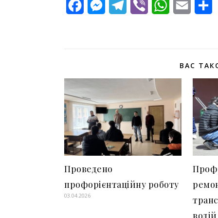
Facebook
Messenger
Telegram
Viber
WhatsApp
Email
П
ВАС ТАК
Проведено
Профе
профорієнтаційну роботу
ремон
03.04.2026
транс
водій