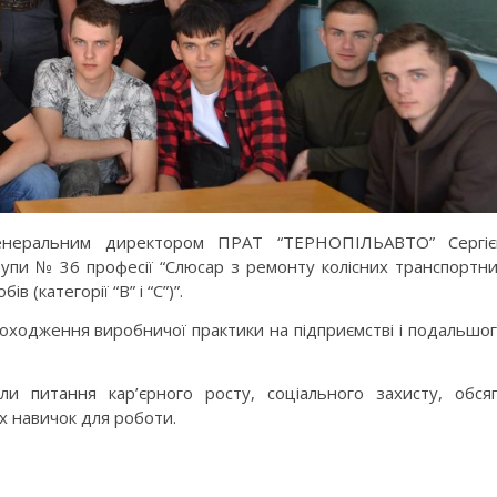
 генеральним директором ПРАТ “ТЕРНОПІЛЬАВТО” Сергі
рупи № 36 професії “Слюсар з ремонту колісних транспортн
в (категорії “В” і “С”)”.
оходження виробничої практики на підприємстві і подальшо
или питання кар’єрного росту, соціального захисту, обся
х навичок для роботи.