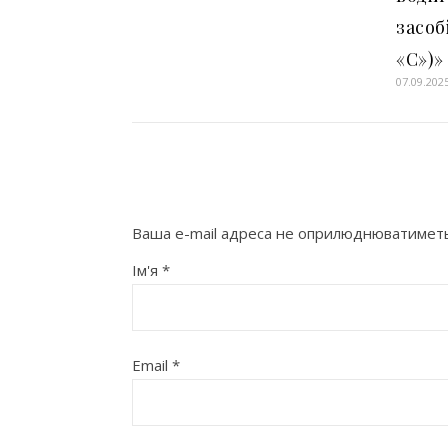
засобі
«С»)»
07.09.202
Ваша e-mail адреса не оприлюднюватиметь
Ім'я
*
Email
*