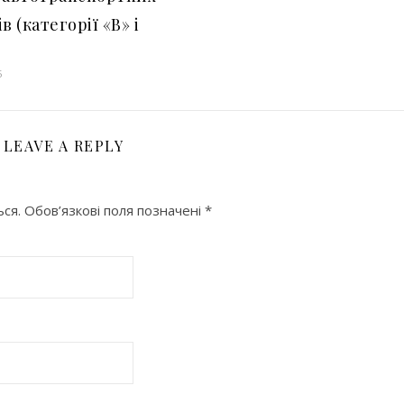
в (категорії «В» і
5
LEAVE A REPLY
ся.
Обов’язкові поля позначені
*