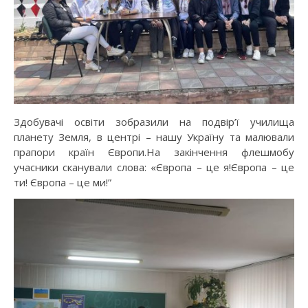
Здобувачі освіти зобразили на подвір’ї училища
планету Земля, в центрі – нашу Україну та малювали
прапори країн Європи.На закінчення флешмобу
учасники сканували слова: «Європа – це я!Європа – це
ти! Європа – це ми!”