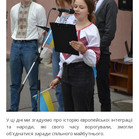
У ці дні ми згадуємо про історію європейської інтеграції
та народи, які свого часу ворогували, змогли
об’єднатися заради спільного майбутнього.