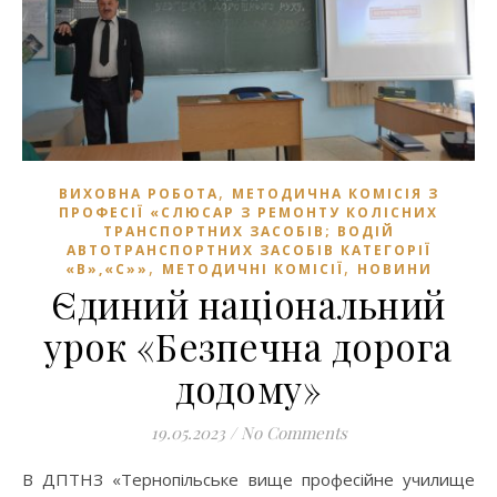
,
ВИХОВНА РОБОТА
МЕТОДИЧНА КОМІСІЯ З
ПРОФЕСІЇ «СЛЮСАР З РЕМОНТУ КОЛІСНИХ
ТРАНСПОРТНИХ ЗАСОБІВ; ВОДІЙ
АВТОТРАНСПОРТНИХ ЗАСОБІВ КАТЕГОРІЇ
,
,
«В»,«С»»
МЕТОДИЧНІ КОМІСІЇ
НОВИНИ
Єдиний національний
урок «Безпечна дорога
додому»
19.05.2023
/
No Comments
В ДПТНЗ «Тернопільське вище професійне училище