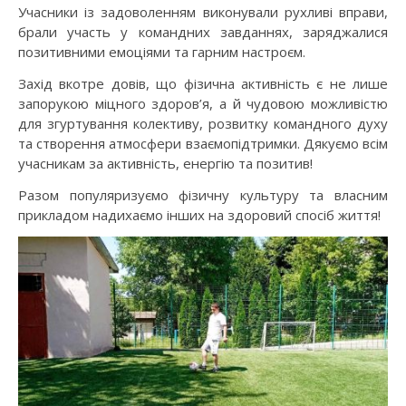
Учасники із задоволенням виконували рухливі вправи,
брали участь у командних завданнях, заряджалися
позитивними емоціями та гарним настроєм.
Захід вкотре довів, що фізична активність є не лише
запорукою міцного здоров’я, а й чудовою можливістю
для згуртування колективу, розвитку командного духу
та створення атмосфери взаємопідтримки. Дякуємо всім
учасникам за активність, енергію та позитив!
Разом популяризуємо фізичну культуру та власним
прикладом надихаємо інших на здоровий спосіб життя!