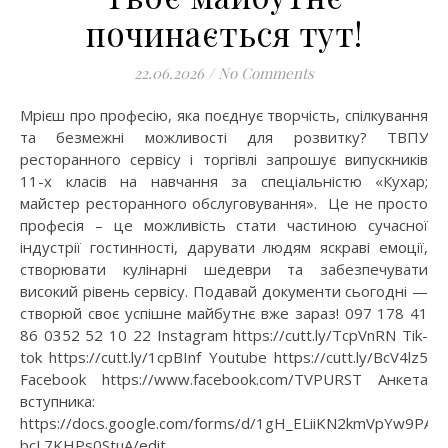
починається тут!
22.06.2026
/
No Comments
Мрієш про професію, яка поєднує творчість, спілкування
та безмежні можливості для розвитку? ТВПУ
ресторанного сервісу і торгівлі запрошує випускників
11-х класів на навчання за спеціальністю «Кухар;
майстер ресторанного обслуговування». Це не просто
професія – це можливість стати частиною сучасної
індустрії гостинності, дарувати людям яскраві емоції,
створювати кулінарні шедеври та забезпечувати
високий рівень сервісу. Подавай документи сьогодні —
створюй своє успішне майбутнє вже зараз! 097 178 41
86 0352 52 10 22 Instagram https://cutt.ly/TcpVnRN Tik-
tok https://cutt.ly/1cpBInf Youtube https://cutt.ly/BcV4lz5
Facebook https://www.facebook.com/TVPURST Анкета
вступника:
https://docs.google.com/forms/d/1gH_ELiiKN2kmVpYw9PA
bcL7KHPs0StuA/edit