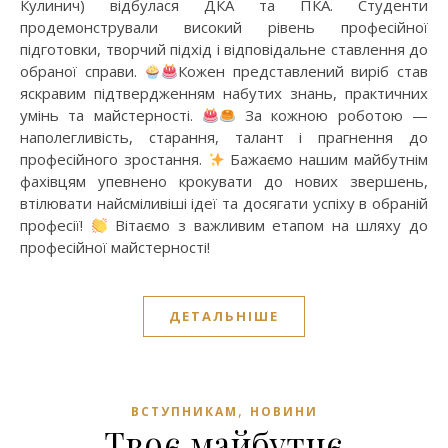
Кулинич) відбулася ДКА та ПКА. Студенти
продемонстрували високий рівень професійної
підготовки, творчий підхід і відповідальне ставлення до
обраної справи.
Кожен представлений виріб став
яскравим підтвердженням набутих знань, практичних
умінь та майстерності.
За кожною роботою —
наполегливість, старання, талант і прагнення до
професійного зростання.
Бажаємо нашим майбутнім
фахівцям упевнено крокувати до нових звершень,
втілювати найсміливіші ідеї та досягати успіху в обраній
професії!
Вітаємо з важливим етапом на шляху до
професійної майстерності!
ДЕТАЛЬНІШЕ
,
ВСТУПНИКАМ
НОВИНИ
Твоє майбутнє