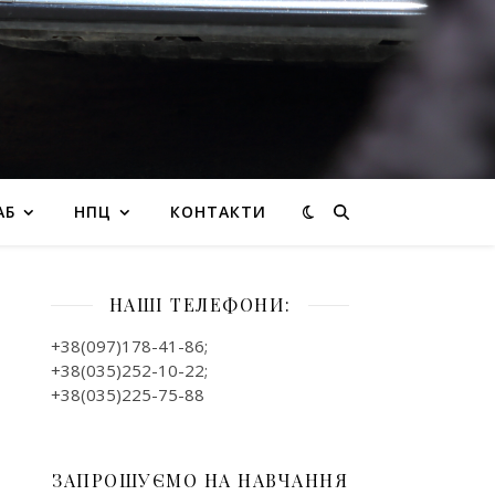
АБ
НПЦ
КОНТАКТИ
НАШІ ТЕЛЕФОНИ:
+38(097)178-41-86;
+38(035)252-10-22;
+38(035)225-75-88
ЗАПРОШУЄМО НА НАВЧАННЯ