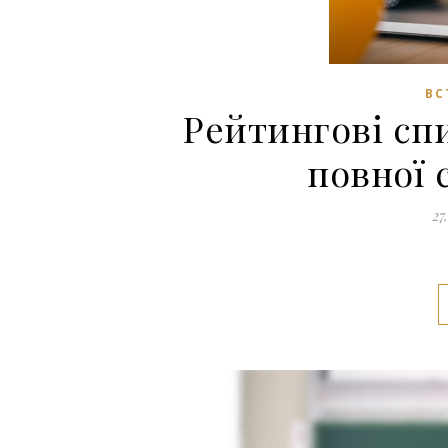
ВС
Рейтингові спи
повної 
27