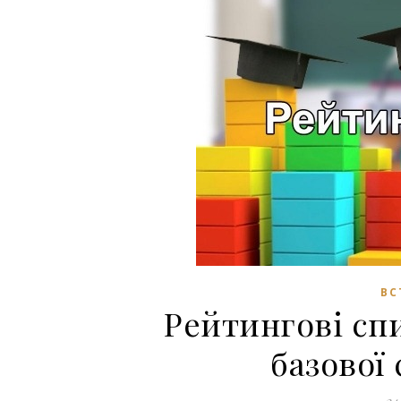
ВС
Рейтингові спи
базової 