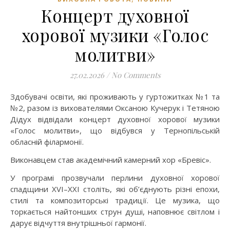
Концерт духовної
хорової музики «Голос
молитви»
27.02.2026
/
No Comments
Здобувачі освіти, які проживають у гуртожитках №1 та
№2, разом із вихователями Оксаною Кучерук і Тетяною
Дідух відвідали концерт духовної хорової музики
«Голос молитви», що відбувся у Тернопільській
обласній філармонії.
Виконавцем став академічний камерний хор «Бревіс».
У програмі прозвучали перлини духовної хорової
спадщини XVI–XXI століть, які об’єднують різні епохи,
стилі та композиторські традиції. Це музика, що
торкається найтонших струн душі, наповнює світлом і
дарує відчуття внутрішньої гармонії.