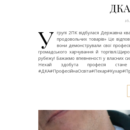
ДКА
16
У
групі 2ПК відбулася Державна ква
продовольчих товарів» Це відпов
вони демонстрували свої професій
громадського харчування й торгівлі.Щир
рубежу! Бажаємо впевненості у власних си
Нехай здобута професія стане
#ДКА#ПрофесійнаОсвіта#Пекар#Кухар#П