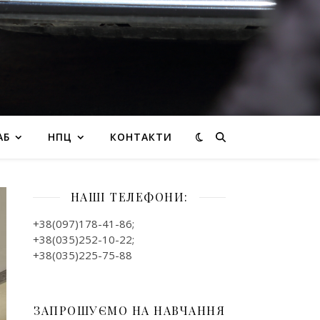
АБ
НПЦ
КОНТАКТИ
НАШІ ТЕЛЕФОНИ:
+38(097)178-41-86;
+38(035)252-10-22;
+38(035)225-75-88
ЗАПРОШУЄМО НА НАВЧАННЯ