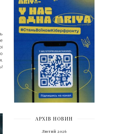
ць
же
рі
го
я.
!
АРХІВ НОВИН
Лютий 2026