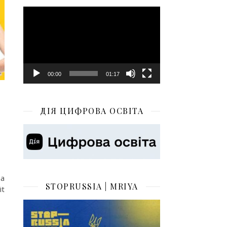
Відеопрогравач
00:00
01:17
ДІЯ ЦИФРОВА ОСВІТА
на
STOPRUSSIA | MRIYA
t