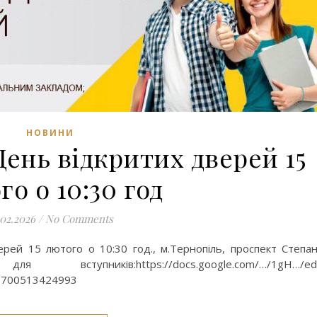
НОВИНИ
ень відкритих дверей 15
о о 10:30 год
.02.2026
/
No Comments
рей 15 лютого о 10:30 год., м.Тернопіль, проспект Степа
тупників:https://docs.google.com/…/1gH…/edi
03700513424993