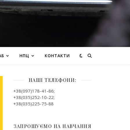
АБ
НПЦ
КОНТАКТИ
НАШІ ТЕЛЕФОНИ:
+38(097)178-41-86;
+38(035)252-10-22;
+38(035)225-75-88
ЗАПРОШУЄМО НА НАВЧАННЯ