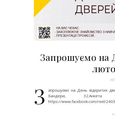
Запрошуємо на Д
лютог
07
З
апрошуємо на День відкритих две
Бандери, 32.Анкета для вс
https://www.facebook.com/reel/24