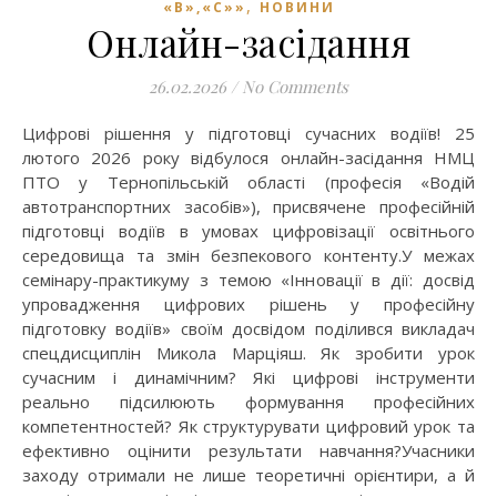
,
«В»,«С»»
НОВИНИ
Онлайн-засідання
26.02.2026
/
No Comments
Цифрові рішення у підготовці сучасних водіїв! 25
лютого 2026 року відбулося онлайн-засідання НМЦ
ПТО у Тернопільській області (професія «Водій
автотранспортних засобів»), присвячене професійній
підготовці водіїв в умовах цифровізації освітнього
середовища та змін безпекового контенту.У межах
семінару-практикуму з темою «Інновації в дії: досвід
упровадження цифрових рішень у професійну
підготовку водіїв» своїм досвідом поділився викладач
спецдисциплін Микола Марціяш. Як зробити урок
сучасним і динамічним? Які цифрові інструменти
реально підсилюють формування професійних
компетентностей? Як структурувати цифровий урок та
ефективно оцінити результати навчання?Учасники
заходу отримали не лише теоретичні орієнтири, а й