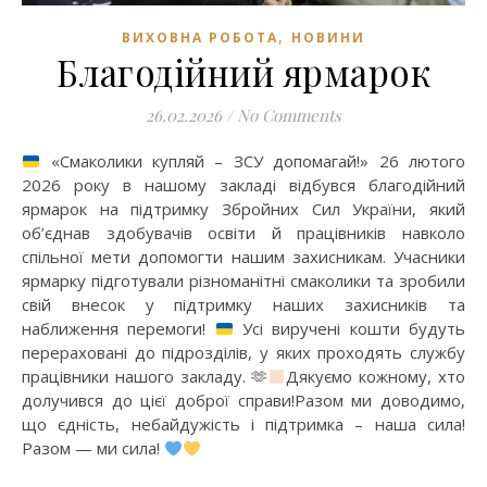
,
ВИХОВНА РОБОТА
НОВИНИ
Благодійний ярмарок
26.02.2026
/
No Comments
«Смаколики купляй – ЗСУ допомагай!» 26 лютого
2026 року в нашому закладі відбувся благодійний
ярмарок на підтримку Збройних Сил України, який
об’єднав здобувачів освіти й працівників навколо
спільної мети допомогти нашим захисникам. Учасники
ярмарку підготували різноманітні смаколики та зробили
свій внесок у підтримку наших захисників та
наближення перемоги!
Усі виручені кошти будуть
перераховані до підрозділів, у яких проходять службу
працівники нашого закладу. 🫶
Дякуємо кожному, хто
долучився до цієї доброї справи!Разом ми доводимо,
що єдність, небайдужість і підтримка – наша сила!
Разом — ми сила!