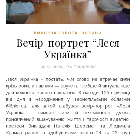
,
ВИХОВНА РОБОТА
НОВИНИ
Вечір-портрет “Леся
Українка”
26.02.2026
/
No Comments
Леся Українка – постать, чиє слово не втрачає сили
крізь роки, а навпаки — звучить глибше й актуальніше
для кожного нового покоління. З нагоди 155-ї річниці
від дня її народження у Тернопільській обласній
бібліотеці для дітей відбувся вечір-портрет «Леся
Українка – символ сили й незламності духу»,
присвячений вшануванню життя і творчості видатної
поетеси Викладачі Наталія Шеремет та Людмила
Крамар разом із здобувачами освіти 24 та 25 груп