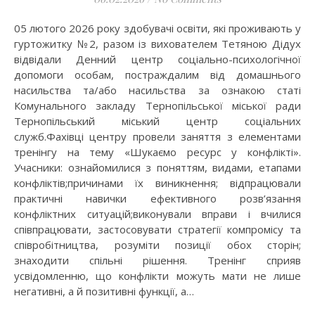
05 лютого 2026 року здобувачі освіти, які проживають у
гуртожитку №2, разом із вихователем Тетяною Дідух
відвідали Денний центр соціально-психологічної
допомоги особам, постраждалим від домашнього
насильства та/або насильства за ознакою статі
Комунального закладу Тернопільської міської ради
Тернопільський міський центр соціальних
служб.Фахівці центру провели заняття з елементами
тренінгу на тему «Шукаємо ресурс у конфлікті».
Учасники: ознайомилися з поняттям, видами, етапами
конфліктів;причинами їх виникнення; відпрацювали
практичні навички ефективного розв’язання
конфліктних ситуацій;виконували вправи і вчилися
співпрацювати, застосовувати стратегії компромісу та
співробітництва, розуміти позиції обох сторін;
знаходити спільні рішення. Тренінг сприяв
усвідомленню, що конфлікти можуть мати не лише
негативні, а й позитивні функції, а…