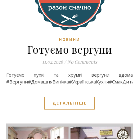
НОВИНИ
Готуємо вергуни
11.02.2026
/
No Comments
Готуємо пухкі та хрумкі вергуни вдома
#Вергуни#ДомашняВипічка#УкраїнськаКухня#СмакДитин
ДЕТАЛЬНІШЕ