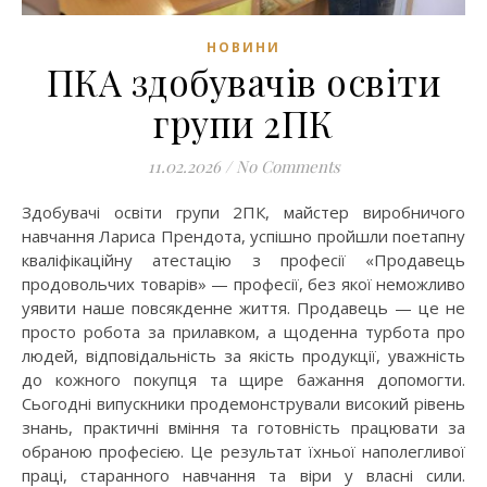
НОВИНИ
ПКА здобувачів освіти
групи 2ПК
11.02.2026
/
No Comments
Здобувачі освіти групи 2ПК, майстер виробничого
навчання Лариса Прендота, успішно пройшли поетапну
кваліфікаційну атестацію з професії «Продавець
продовольчих товарів» — професії, без якої неможливо
уявити наше повсякденне життя. Продавець — це не
просто робота за прилавком, а щоденна турбота про
людей, відповідальність за якість продукції, уважність
до кожного покупця та щире бажання допомогти.
Сьогодні випускники продемонстрували високий рівень
знань, практичні вміння та готовність працювати за
обраною професією. Це результат їхньої наполегливої
праці, старанного навчання та віри у власні сили.