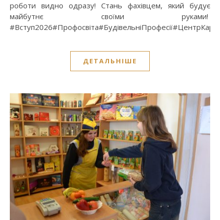
роботи видно одразу! Стань фахівцем, який будує
майбутнє своїми руками!
#Вступ2026#Профосвіта#БудівельніПрофесії#ЦентрКарє
ДЕТАЛЬНІШЕ