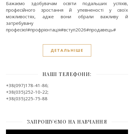
Бажаємо здобувачам освіти подальших успіхів,
професійного зростання й упевненості у своїх
можливостях, адже вони обрали важливу й
затребувану
професію!#профрієнтація#вступ2026#продавець#
ДЕТАЛЬНІШЕ
НАШІ ТЕЛЕФОНИ:
+38(097)178-41-86;
+38(035)252-10-22;
+38(035)225-75-88
ЗАПРОШУЄМО НА НАВЧАННЯ
Відеопрогравач