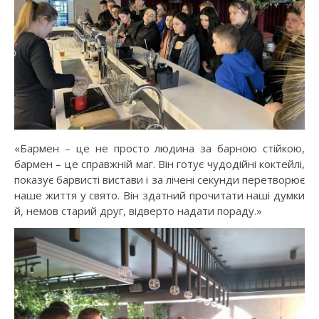
«Бармен – це не просто людина за барною стійкою,
бармен – це справжній маг. Він готує чудодійні коктейлі,
показує барвисті вистави і за лічені секунди перетворює
наше життя у свято. Він здатний прочитати наші думки
й, немов старий друг, відверто надати пораду.»