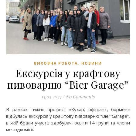
,
ВИХОВНА РОБОТА
НОВИНИ
Екскурсія у крафтову
пивоварню “Bier Garage”
15.03.2023
/
No Comments
В рамках тижня професії «Кухар; офіціант, бармен»
відбулась екскурсія у крафтову пивоварню “Bier Garage”,
в якій брали участь здобувачі освіти 14 групи та члени
методкомісії.