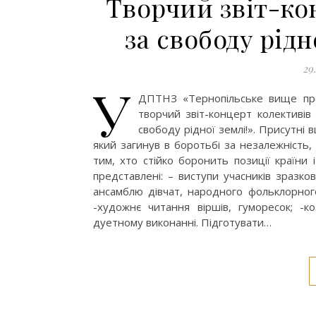
Творчий звіт-кон
за свободу рідн
29
У
ДПТНЗ «Тернопільське вище проф
творчий звіт-концерт колективів 
свободу рідної землі!». Присутні
який загинув в боротьбі за незалежність, 
тим, хто стійко боронить позиції країни
представлені: – виступи учасників зразк
ансамблю дівчат, народного фольклорног
-художнє читання віршів, гуморесок; -к
дуетному виконанні. Підготувати…