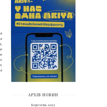
ся
за
а,
ли
ли
го
и;
та
АРХІВ НОВИН
Березень 2023