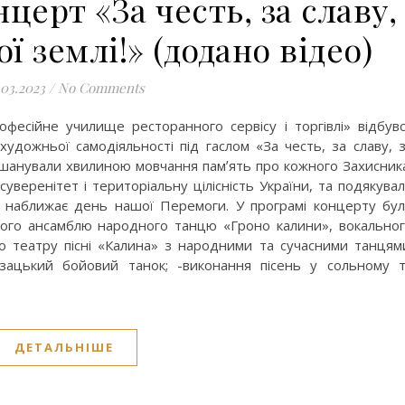
церт «За честь, за славу,
ої землі!» (додано відео)
.03.2023
/
No Comments
есійне училище ресторанного сервісу і торгівлі» відбув
художньої самодіяльності під гаслом «За честь, за славу, 
 вшанували хвилиною мовчання памʼять про кожного Захисник
суверенітет і територіальну цілісність України, та подякува
 і наближає день нашої Перемоги. У програмі концерту бу
ового ансамблю народного танцю «Гроно калини», вокально
о театру пісні «Калина» з народними та сучасними танцям
озацький бойовий танок; -виконання пісень у сольному 
ДЕТАЛЬНІШЕ