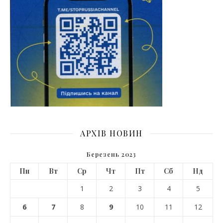
АРХІВ НОВИН
Березень 2023
Пн
Вт
Ср
Чт
Пт
Сб
Нд
1
2
3
4
5
6
7
8
9
10
11
12