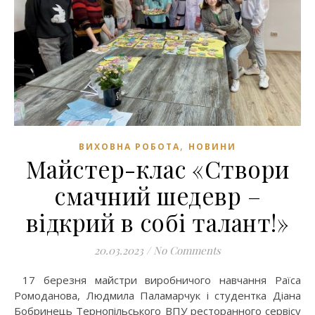
,
ВИХОВНА РОБОТА
НОВИНИ
Майстер-клас «Створи
смачний шедевр –
відкрий в собі талант!»
20.03.2023
/
No Comments
17 березня майстри виробничого навчання Раїса
Ромоданова, Людмила Паламарчук і студентка Діана
Бобринець Тернопільського ВПУ ресторанного сервісу