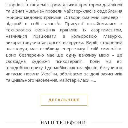
і торгівлі, в тандемі з громадським простором для жінок
та дівчат «Вільна» провели майстер-клас із оздоблення
імбирно-медових пряників «Створи смачний шедевр –
відкрий в собі талант!». Присутні ознайомилися з
технологією випікання пряників, їх асортиментом,
навчилися працювати з кольоровою глазур’ю,
використовуючи авторські візерунки. Виріб, створений
власноруч, має особливу енергетику і свій символізм.
Воно безперечно має ще одну важливу місію – це
своєрідна художня психотерапія. Коли ми всі
цілодобово прикуті до мобільних телефонів, безупинно
читаємо новини України, вболіваємо за долі захисників
та цивільного населення, майстер-класи –…
ДЕТАЛЬНІШЕ
НАШІ ТЕЛЕФОНИ: