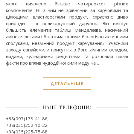
якого виявлено більше чотирьохсот різних
компонентів. Ні з чим не зрівняний за харчовими та
цілющими властивостями продукт, справжнє диво
природи – її великодушний дарунок. Він вміщує
більшість елементів таблиці Менделєєва, насичений
амінокислотами і багатьма іншими біологічно активними
сполуками, незмінний продукт харчування». Учасники
заходу ознайомили присутніх з його хімічним складом,
видами, кулінарними рецептами та розповіли цікаві
факти про вплив чудодійної сили меду на…
ДЕТАЛЬНІШЕ
НАШІ ТЕЛЕФОНИ:
+38(097)178-41-86;
+38(035)252-10-22;
+38(035)225-75-88