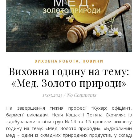
,
ВИХОВНА РОБОТА
НОВИНИ
Виховна годину на тему:
«Мед. Золото природи»
17.03.2023
/
No Comments
На завершення тижня професії “Кухар; офіціант,
бармен” викладачі Неля Кошак і Тетяна Скочиляс із
здобувачами освіти груп №14 та 15 провели виховну
годину на тему: «Мед. Золото природи». «Бджолиний
мед – один із складних природних продуктів, у складі