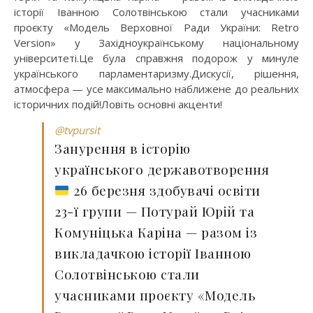
історії Іванною Солотвінською стали учасниками
проєкту «Модель Верховної Ради України: Retro
Version» у Західноукраїнському національному
університеті.Це була справжня подорож у минуле
українського парламентаризму.Дискусії, рішення,
атмосфера — усе максимально наближене до реальних
історичних подій!Ловіть основні акценти!
@tvpursit
Занурення в історію
українського державотворення
26 березня здобувачі освіти
23-ї групи — Потурай Юрій та
Комуніцька Каріна — разом із
викладачкою історії Іванною
Солотвінською стали
учасниками проєкту «Модель