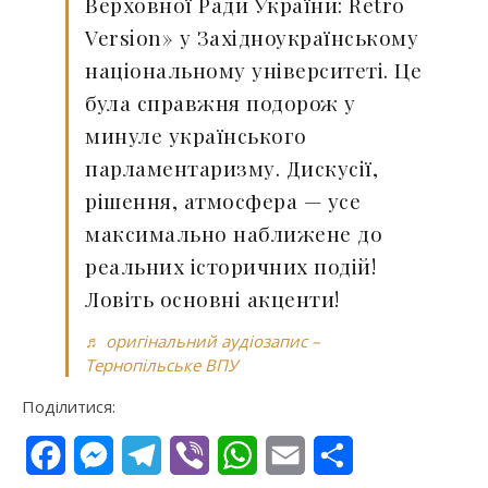
Верховної Ради України: Retro
Version» у Західноукраїнському
національному університеті. Це
була справжня подорож у
минуле українського
парламентаризму. Дискусії,
рішення, атмосфера — усе
максимально наближене до
реальних історичних подій!
Ловіть основні акценти!
♬ оригінальний аудіозапис –
Тернопільське ВПУ
Поділитися:
Facebook
Messenger
Telegram
Viber
WhatsApp
Email
Поділитися