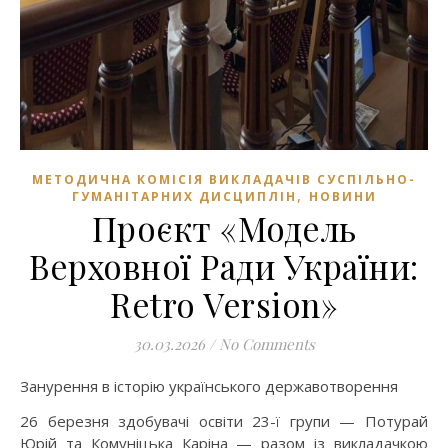
МЕТОДИЧНА КОМІСІЯ ВИКЛАДАЧІВ СУСПІЛЬНО-
,
ГУМАНІТАРНИХ ДИСЦИПЛІН
НОВИНИ
Проєкт «Модель
Верховної Ради України:
Retro Version»
30.03.2026
/
No Comments
Занурення в історію українського державотворення
26 березня здобувачі освіти 23-ї групи — Потурай
Юрій та Комуніцька Каріна — разом із викладачкою