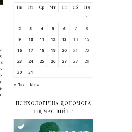
Пн
Вт
Ср
Чт
Пт
Сб
Нд
1
2
3
4
5
6
7
8
9
10
11
12
13
14
15
сі
16
17
18
19
20
21
22
ю
23
24
25
26
27
28
29
оє
ня
30
31
їх
го
« Лют
Кві »
ти
ню
ПСИХОЛОГІЧНА ДОПОМОГА
ПІД ЧАС ВІЙНИ