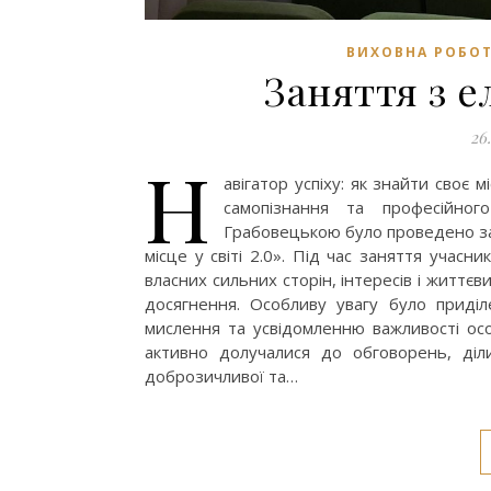
ВИХОВНА РОБО
Заняття з 
26
Н
авігатор успіху: як знайти своє м
самопізнання та професійно
Грабовецькою було проведено зан
місце у світі 2.0». Під час заняття учасн
власних сильних сторін, інтересів і життєв
досягнення. Особливу увагу було приділ
мислення та усвідомленню важливості особ
активно долучалися до обговорень, ді
доброзичливої та…