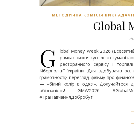
МЕТОДИЧНА КОМІСІЯ ВИКЛАДАЧІ
Global 
26
G
lobal Money Week 2026 (Всесвітні
рамках тижня суспільно-гуманітар
ресторанного сервісу і торгів
Кіберполіції України. Для здобувачів осві
грамотності;• перегляд фільму про фінанс
— «білий колір в одязі». Долучайтеся 
обізнаність! GMW2026 #GlobalMo
#ГраНавчанняДобробут