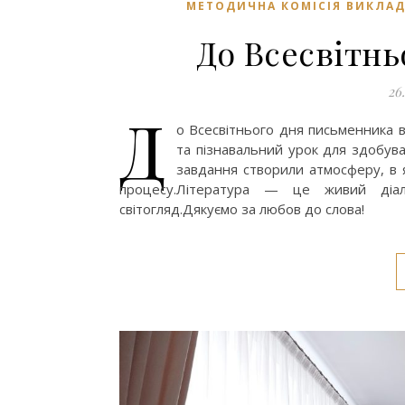
МЕТОДИЧНА КОМІСІЯ ВИКЛАД
До Всесвітн
26
Д
о Всесвітнього дня письменника в
та пізнавальний урок для здобувачі
завдання створили атмосферу, в я
процесу.Література — це живий діа
світогляд.Дякуємо за любов до слова!