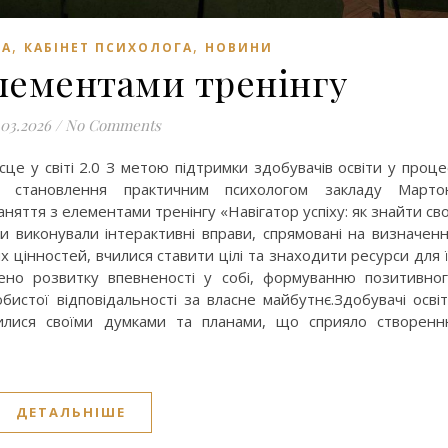
,
,
ТА
КАБІНЕТ ПСИХОЛОГА
НОВИНИ
елементами тренінгу
.03.2026
/
No Comments
ісце у світі 2.0 З метою підтримки здобувачів освіти у проце
го становлення практичним психологом закладу Марто
яття з елементами тренінгу «Навігатор успіху: як знайти св
ики виконували інтерактивні вправи, спрямовані на визначен
их цінностей, вчилися ставити цілі та знаходити ресурси для 
ено розвитку впевненості у собі, формуванню позитивно
истої відповідальності за власне майбутнє.Здобувачі осві
лилися своїми думками та планами, що сприяло створен
ДЕТАЛЬНІШЕ