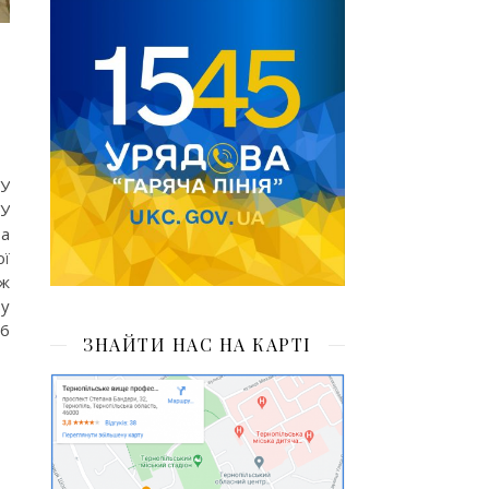
 У
ПУ
та
ої
дж
ву
6
ЗНАЙТИ НАС НА КАРТІ