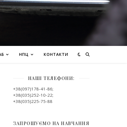
АБ
НПЦ
КОНТАКТИ
НАШІ ТЕЛЕФОНИ:
+38(097)178-41-86;
+38(035)252-10-22;
+38(035)225-75-88
ЗАПРОШУЄМО НА НАВЧАННЯ