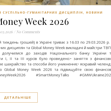
,
В СУСПІЛЬНО-ГУМАНІТАРНИХ ДИСЦИПЛІН
НОВИНИ
Money Week 2026
.03.2026
/
No Comments
й тиждень грошей) в Україні триває з 16.03 по 29.03.2026 р.
них дисциплін та Global Money Week викладачі й майстри ТВ
лі долучилися до заходів Національного банку України 
ти І, ІІ та ІІІ курсів було проведено:• заняття з фінансов
ове шахрайство та способи його уникнення;• яскравий челен
до Global Money Week 2026 та підвищуйте свою фінансо
neyWeek2026 #SmartMoneyTalks #GMWUkraine202
ДЕТАЛЬНІШЕ