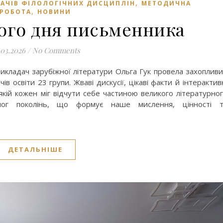
,
АЧІВ ФІЛОЛОГІЧНИХ ДИСЦИПЛІН
МЕТОДИЧНА
,
РОБОТА
НОВИНИ
ього дня письменника
.03.2026
/
No Comments
икладач зарубіжної літератури Ольга Гук провела захоплив
в освіти 23 групи. Жваві дискусії, цікаві факти й інтерактив
кій кожен міг відчути себе частиною великого літературно
лог поколінь, що формує наше мислення, цінності т
ДЕТАЛЬНІШЕ