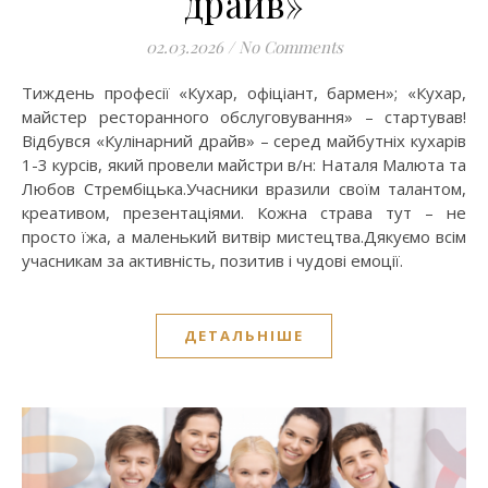
драйв»
02.03.2026
/
No Comments
Тиждень професії «Кухар, офіціант, бармен»; «Кухар,
майстер ресторанного обслуговування» – стартував!
Відбувся «Кулінарний драйв» – серед майбутніх кухарів
1-3 курсів, який провели майстри в/н: Наталя Малюта та
Любов Стрембіцька.Учасники вразили своїм талантом,
креативом, презентаціями. Кожна страва тут – не
просто їжа, а маленький витвір мистецтва.Дякуємо всім
учасникам за активність, позитив і чудові емоції.
ДЕТАЛЬНІШЕ