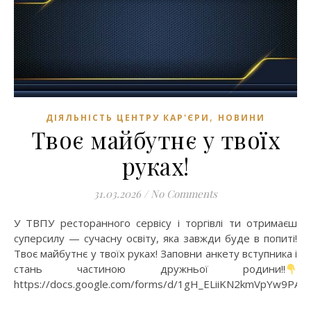
,
ДІЯЛЬНІСТЬ ЦЕНТРУ КАР'ЄРИ
НОВИНИ
Твоє майбутнє у твоїх
руках!
31.03.2026
/
No Comments
У ТВПУ ресторанного сервісу і торгівлі ти отримаєш
суперсилу — сучасну освіту, яка завжди буде в попиті!
Твоє майбутнє у твоїх руках! Заповни анкету вступника і
стань частиною дружньої родини!!
https://docs.google.com/forms/d/1gH_ELiiKN2kmVpYw9PA