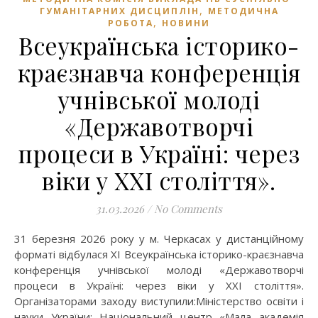
,
ГУМАНІТАРНИХ ДИСЦИПЛІН
МЕТОДИЧНА
,
РОБОТА
НОВИНИ
Всеукраїнська історико-
краєзнавча конференція
учнівської молоді
«Державотворчі
процеси в Україні: через
віки у ХХІ століття».
31.03.2026
/
No Comments
31 березня 2026 року у м. Черкасах у дистанційному
форматі відбулася XІ Всеукраїнська історико-краєзнавча
конференція учнівської молоді «Державотворчі
процеси в Україні: через віки у ХХІ століття».
Організаторами заходу виступили:Міністерство освіти і
науки України; Національний центр «Мала академія