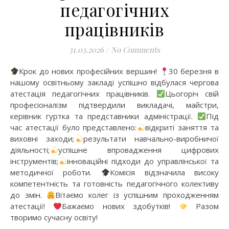
педагогічних
працівників
31.03.2026
/
No Comments
Крок до нових професійних вершин!
30 березня в
нашому освітньому закладі успішно відбулася чергова
атестація педагогічних працівників.
Цьогоріч свій
професіоналізм підтвердили викладачі, майстри,
керівник гуртка та представники адміністрації.
Під
час атестації було представлено:
відкриті заняття та
виховні заходи;
результати навчально-виробничої
діяльності;
успішне впровадження цифрових
інструментів;
інноваційні підходи до управлінської та
методичної роботи.
Комісія відзначила високу
компетентність та готовність педагогічного колективу
до змін.
Вітаємо колег із успішним проходженням
атестації!
Бажаємо нових здобутків!
Разом
творимо сучасну освіту!