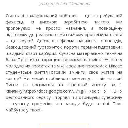
30.03.2026
/
No Comments
Сьогодні кваліфікований робітник – це затребуваний
фахівець із високою заробітною платою. Ми
пропонуємо не просто навчання, а повноцінну
підготовку до реального життя.Чому професійна освіта
– це круто? Державна форма навчання, стипендія,
безкоштовний гуртожиток. Короткі терміни підготовки і
швидкий старт кар’єри. Сучасна матеріально-технічна
база. Практика на кращих підприємствах міста. Участь у
молодіжних проєктах та міжнародних програмах. Цікаве
студентське життя.Готовий змінити своє життя на
краще? Не чекай особливого моменту — він настав!
Тисни на посилання та заповнюй анкету за 1
хвилину:https://docs.google.com/…/1gH…/edit У ТВПУ
ресторанного сервісу і торгівлі ти отримуєш суперсилу
— сучасну професію, яка завжди буде в ціні. Твоє
майбутнє у твоїх…