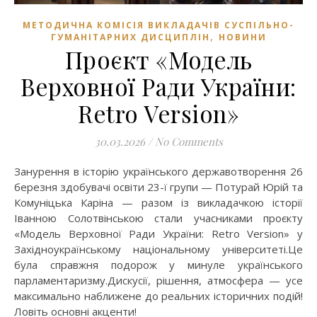
МЕТОДИЧНА КОМІСІЯ ВИКЛАДАЧІВ СУСПІЛЬНО-
,
ГУМАНІТАРНИХ ДИСЦИПЛІН
НОВИНИ
Проєкт «Модель
Верховної Ради України:
Retro Version»
30.03.2026
/
No Comments
Занурення в історію українського державотворення 26
березня здобувачі освіти 23-ї групи — Потурай Юрій та
Комуніцька Каріна — разом із викладачкою історії
Іванною Солотвінською стали учасниками проєкту
«Модель Верховної Ради України: Retro Version» у
Західноукраїнському національному університеті.Це
була справжня подорож у минуле українського
парламентаризму.Дискусії, рішення, атмосфера — усе
максимально наближене до реальних історичних подій!
Ловіть основні акценти!