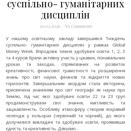
суспільно- гуманітарних
дисциплін
30.03.2026
/
No Comments
У нашому освітньому закладі завершився Тиждень
суспільно- гуманітарних дисциплін у рамках Global
Money Week. Впродовж тижня здобувачі освіти 1, 2, 3
та 4 курсів брали активну участь у цікавих, пізнавальних
уроках та заходах, спрямованих на розвиток
креативності, фінансової грамотності та розширення
знань про світ науки, фінансів та відкриття нових
горизонтів. Завершальним акордом стала вікторина,
присвячена знаннням про світ географії як науки про
Землю, під час якої здобувачі освіти 22 та 23 груп
продемонстрували свої знання, кмітливість та
зацікавленість. Особливу атмосферу створив яскравий
челендж у кольорах (червоний та чорний), до якого
долучилися викладачі та здобувачі освіти, проявивши
єдність та креативність. Дякуємо…