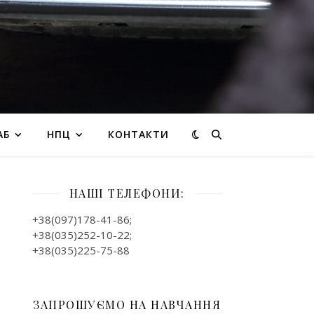
АБ
НПЦ
КОНТАКТИ
НАШІ ТЕЛЕФОНИ:
+38(097)178-41-86;
+38(035)252-10-22;
+38(035)225-75-88
ЗАПРОШУЄМО НА НАВЧАННЯ