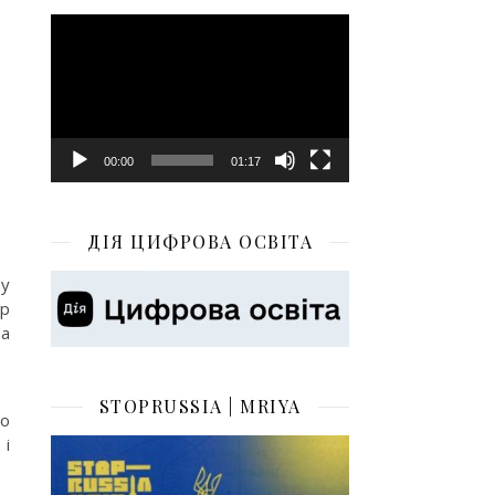
Відеопрогравач
00:00
01:17
ДІЯ ЦИФРОВА ОСВІТА
 у
ер
на
STOPRUSSIA | MRIYA
го
 і