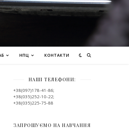
АБ
НПЦ
КОНТАКТИ
НАШІ ТЕЛЕФОНИ:
+38(097)178-41-86;
+38(035)252-10-22;
+38(035)225-75-88
ЗАПРОШУЄМО НА НАВЧАННЯ