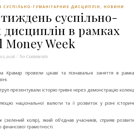
,
В СУСПІЛЬНО-ГУМАНІТАРНИХ ДИСЦИПЛІН
НОВИНИ
тиждень суспільно-
 дисциплін в рамках
l Money Week
.03.2026
/
No Comments
 Крамар провели цікаві та пізнавальні заняття в рамк
їні.
 груп презентували історію гривні через демонстрацію колекц
юцію національної валюти та її розвиток у різні історич
(зелений колір), який об’єднав учасників, сприяв розвит
 фінансової грамотності.