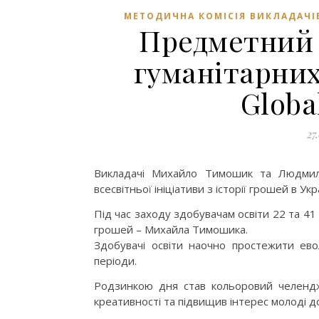
МЕТОДИЧНА КОМІСІЯ ВИКЛАДАЧІ
Предметний 
гуманітарних
Globa
27
Викладачі Михайло Тимошик та Людмила
всесвітньої ініціативи з історії грошей в Укра
Під час заходу здобувачам освіти 22 та 41
грошей – Михайла Тимошика.
Здобувачі освіти наочно простежити евол
періоди.
Родзинкою дня став кольоровий челендж 
креативності та підвищив інтерес молоді до