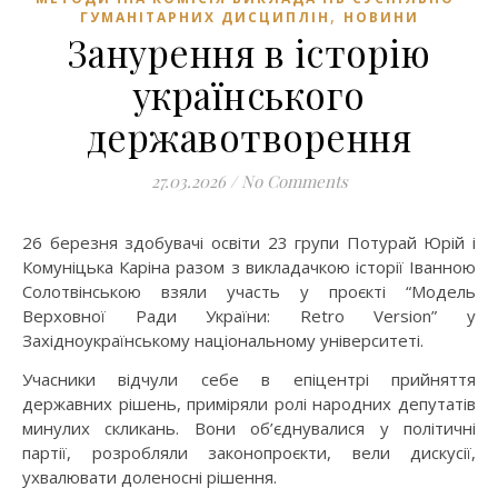
,
ГУМАНІТАРНИХ ДИСЦИПЛІН
НОВИНИ
Занурення в історію
українського
державотворення
27.03.2026
/
No Comments
26 березня здобувачі освіти 23 групи Потурай Юрій і
Комуніцька Каріна разом з викладачкою історії Іванною
Солотвінською взяли участь у проєкті “Модель
Верховної Ради України: Retro Version” у
Західноукраїнському національному університеті.
Учасники відчули себе в епіцентрі прийняття
державних рішень, приміряли ролі народних депутатів
минулих скликань. Вони об’єднувалися у політичні
партії, розробляли законопроєкти, вели дискусії,
ухвалювати доленосні рішення.