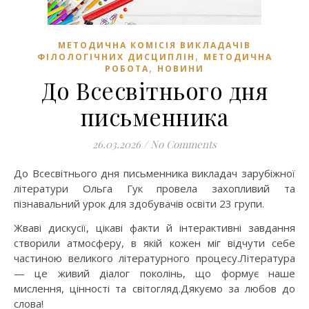
МЕТОДИЧНА КОМІСІЯ ВИКЛАДАЧІВ
,
ФІЛОЛОГІЧНИХ ДИСЦИПЛІН
МЕТОДИЧНА
,
РОБОТА
НОВИНИ
До Всесвітнього дня
письменника
26.03.2026
/
No Comments
До Всесвітнього дня письменника викладач зарубіжної
літератури Ольга Гук провела захопливий та
пізнавальний урок для здобувачів освіти 23 групи.
Жваві дискусії, цікаві факти й інтерактивні завдання
створили атмосферу, в якій кожен міг відчути себе
частиною великого літературного процесу.Література
— це живий діалог поколінь, що формує наше
мислення, цінності та світогляд.Дякуємо за любов до
слова!