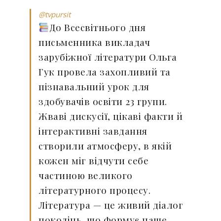
@tvpursit
До Всесвітнього дня
письменника викладач
зарубіжної літератури Ольга
Гук провела захопливий та
пізнавальний урок для
здобувачів освіти 23 групи.
Жваві дискусії, цікаві факти й
інтерактивні завдання
створили атмосферу, в якій
кожен міг відчути себе
частиною великого
літературного процесу.
Література — це живий діалог
поколінь, що формує наше