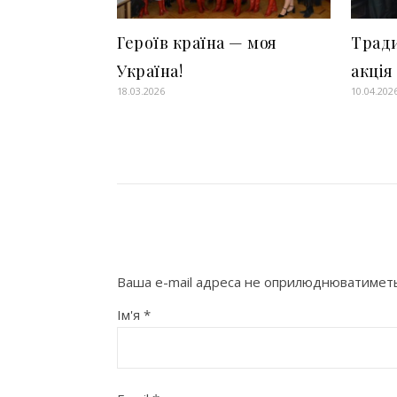
Героїв країна — моя
Тради
Україна!
акція
18.03.2026
10.04.202
Ваша e-mail адреса не оприлюднюватиметь
Ім'я
*