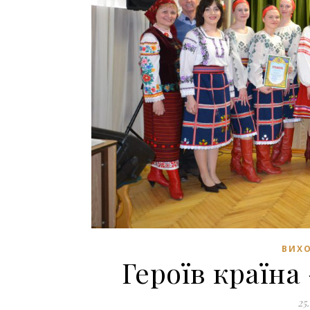
ВИХО
Героїв країна 
25