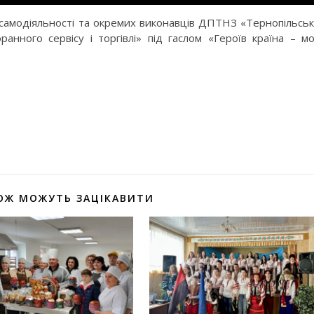
 самодіяльності та окремих виконавців ДПТНЗ «Тернопільсь
нного сервісу і торгівлі» під гаслом «Героїв країна – м
оділитися
ОЖ МОЖУТЬ ЗАЦІКАВИТИ