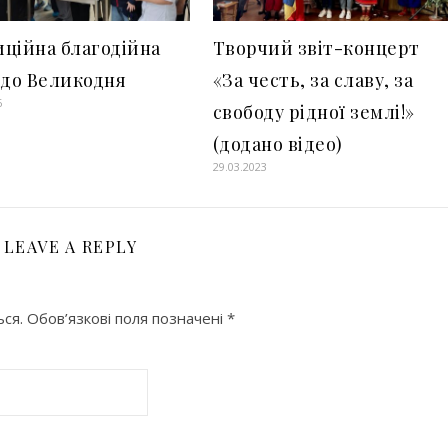
ційна благодійна
Творчий звіт-концерт
 до Великодня
«За честь, за славу, за
6
свободу рідної землі!»
(додано відео)
29.03.2023
LEAVE A REPLY
ся.
Обов’язкові поля позначені
*