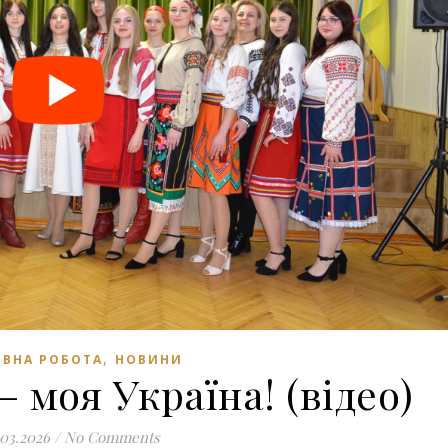
,
ВНА РОБОТА
НОВИНИ
– моя Україна! (відео)
.03.2026
/
No Comments