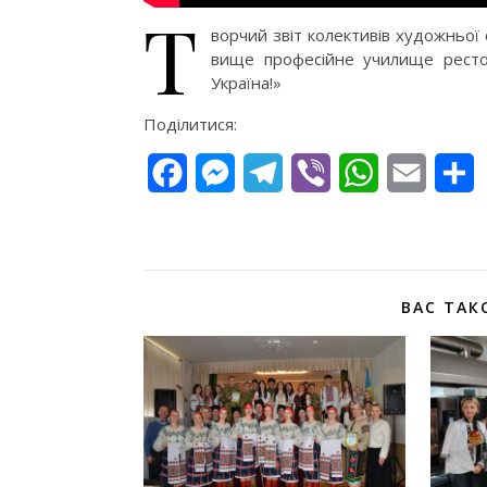
Т
ворчий звіт колективів художньої
вище професійне училище рестора
Україна!»
Поділитися:
Facebook
Messenger
Telegram
Viber
WhatsApp
Email
П
ВАС ТАК