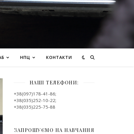
АБ
НПЦ
КОНТАКТИ
НАШІ ТЕЛЕФОНИ:
+38(097)178-41-86;
+38(035)252-10-22;
+38(035)225-75-88
ЗАПРОШУЄМО НА НАВЧАННЯ