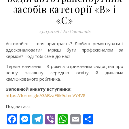
засобів категорії «В» і
«С»
23.03.2026
/
No Comments
Автомобілі – твоя пристрасть? Любиш ремонтувати і
вдосконалювати? Мрієш бути професіоналом за
кермом? Тоді тобі саме до нас!
Термін навчання – 3 роки з отриманням свідоцтва про
повну загальну середню освіту й диплома
кваліфікованого робітника.
Заповнюй анкету вступника:
https://forms.gle/GABzaF6k9dhmVY4V8
Поділитися:
Facebook
Messenger
Telegram
Viber
WhatsApp
Email
Поділитися