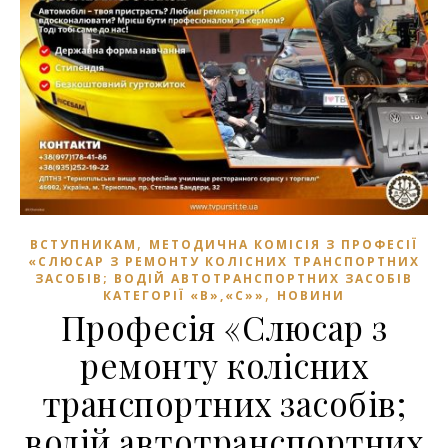
,
ВСТУПНИКАМ
МЕТОДИЧНА КОМІСІЯ З ПРОФЕСІЇ
«СЛЮСАР З РЕМОНТУ КОЛІСНИХ ТРАНСПОРТНИХ
ЗАСОБІВ; ВОДІЙ АВТОТРАНСПОРТНИХ ЗАСОБІВ
,
КАТЕГОРІЇ «В»,«С»»
НОВИНИ
Професія «Слюсар з
ремонту колісних
транспортних засобів;
водій автотранспортних