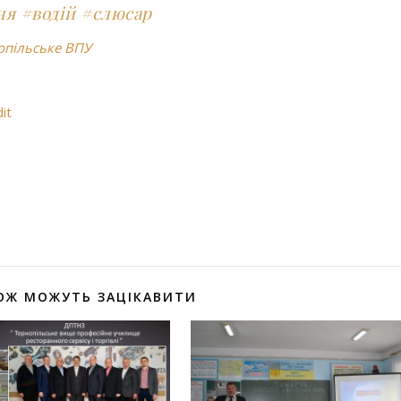
ня
#водій
#слюсар
опільське ВПУ
it
оділитися
ОЖ МОЖУТЬ ЗАЦІКАВИТИ