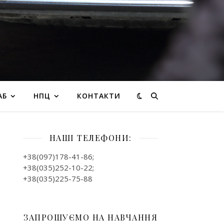
АБ
НПЦ
КОНТАКТИ
НАШІ ТЕЛЕФОНИ:
+38(097)178-41-86;
+38(035)252-10-22;
+38(035)225-75-88
ЗАПРОШУЄМО НА НАВЧАННЯ