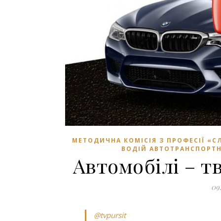
МЕТОДИЧНА КОМІСІЯ З ПРОФЕСІЇ «С
ВОДІЙ АВТОТРАНСПОРТНИ
Автомобілі – т
09
@tvpursit