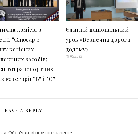
ична комісія з
Єдиний національний
сії: “Слюсар з
урок «Безпечна дорога
ту колісних
додому»
19.05.2023
портних засобів;
 автотранспортних
в категорії “В” і “С”
1
LEAVE A REPLY
ся.
Обов’язкові поля позначені
*