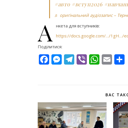
#авто
#вступ2026
#навчан
♬ оригінальний аудіозапис – Терн
А
нкета для вступників:
https://docs.google.com/…/1gH…/ed
Поділитися:
Facebook
Messenger
Telegram
Viber
WhatsApp
Email
П
ВАС ТАК