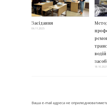
Засідання
Метод
06.11.2025
профе
ремон
транс
водій
засобі
18.10.202
Ваша e-mail адреса не оприлюднюватиметь