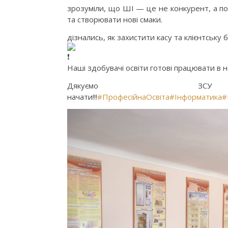
зрозуміли, що ШІ — це не конкурент, а п
та створювати нові смаки.
дізнались, як захистити касу та клієнтську б
Наші здобувачі освіти готові працювати в н
Дякуємо ЗС
начати!!!
#ПрофесійнаОсвіта
#Інформатика
#