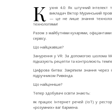
К
ухня 4.0: Як штучний інтелект 
викладач Віктор Муринський прові
— це не лише знання технологі
технологіями!
Разом з майбутніми кухарями, офіціантам
сервісу.
Що найцікавіше?
Занурення у VR: За допомогою шолома Me
підказують рецепти та контролюють темпер
Цифрова битва: Закріпили знання через і
підручником Ривкінда.
Що найцінніше?
Тепер здобувачі освіти знають:
як працює Інтернет речей (IoT) у ресто
«розумних» ваг бармена.