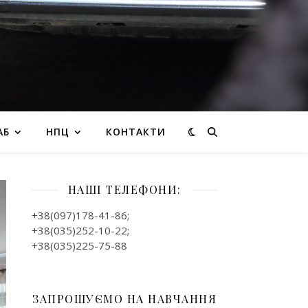
АБ
НПЦ
КОНТАКТИ
НАШІ ТЕЛЕФОНИ:
+38(097)178-41-86;
+38(035)252-10-22;
+38(035)225-75-88
ЗАПРОШУЄМО НА НАВЧАННЯ