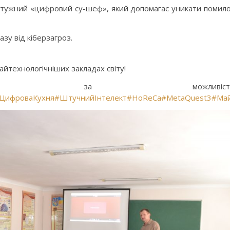
отужний «цифровий су-шеф», який допомагає уникати помил
азу від кіберзагроз.
айтехнологічніших закладах світу!
У за можливіст
ЦифроваКухня
#ШтучнийІнтелект
#HoReCa
#MetaQuest3
#Ма