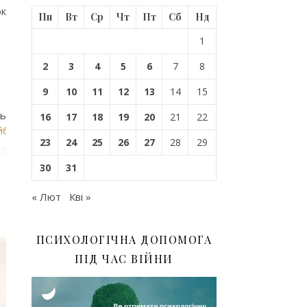
ок
Пн
Вт
Ср
Чт
Пт
Сб
Нд
1
2
3
4
5
6
7
8
9
10
11
12
13
14
15
ь
16
17
18
19
20
21
22
йбутнєПоруч
23
24
25
26
27
28
29
30
31
« Лют
Кві »
ПСИХОЛОГІЧНА ДОПОМОГА
ПІД ЧАС ВІЙНИ