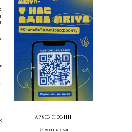
ді
ар
ми
го
си
за
АРХІВ НОВИН
до
Березень 2026