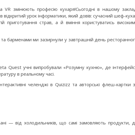
та VR змінюють професію кухаря!Сьогодні в нашому закла
в відкритий урок інформатики, який довів: сучасний шеф-кух
й приготування страв, а й вміння користуватись високи
и та барменами ми зазирнули у завтрашній день ресторанно
ta Quest учні випробували «Розумну кухню», де інтерфей
атуру в реальному часі.
нтерактивні челенджі в Quizizz та авторські флеш-картки 
рані — від холодильників, що самі замовляють продукти, 