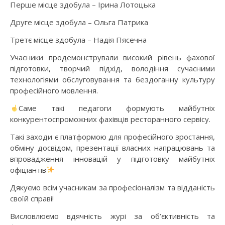
Перше місце здобула – Ірина Лотоцька
Друге місце здобула – Ольга Патрика
Третє місце здобула – Надія Пясечна
Учасники продемонстрували високий рівень фахової
підготовки, творчий підхід, володіння сучасними
технологіями обслуговування та бездоганну культуру
професійного мовлення.
Саме такі педагоги формують майбутніх
конкурентоспроможних фахівців ресторанного сервісу.
Такі заходи є платформою для професійного зростання,
обміну досвідом, презентації власних напрацювань та
впровадження інновацій у підготовку майбутніх
офіціантів
Дякуємо всім учасникам за професіоналізм та відданість
своїй справі!
Висловлюємо вдячність журі за об’єктивність та