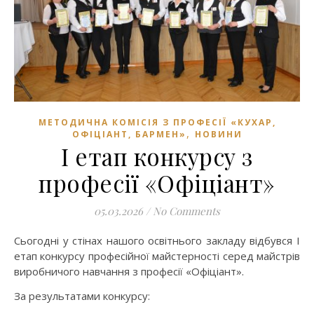
МЕТОДИЧНА КОМІСІЯ З ПРОФЕСІЇ «КУХАР,
,
ОФІЦІАНТ, БАРМЕН»
НОВИНИ
І етап конкурсу з
професії «Офіціант»
05.03.2026
/
No Comments
Сьогодні у стінах нашого освітнього закладу відбувся І
етап конкурсу професійної майстерності серед майстрів
виробничого навчання з професії «Офіціант».
За результатами конкурсу: