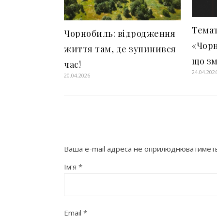
Тема
Чорнобиль: відродження
«Чорн
життя там, де зупинився
що зм
час!
24.04.202
20.04.2026
Ваша e-mail адреса не оприлюднюватиметь
Ім'я
*
Email
*