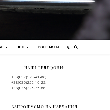
АБ
НПЦ
КОНТАКТИ
НАШІ ТЕЛЕФОНИ:
+38(097)178-41-86;
+38(035)252-10-22;
+38(035)225-75-88
ЗАПРОШУЄМО НА НАВЧАННЯ