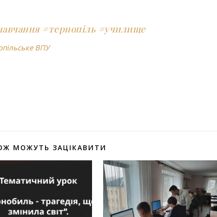
навчання
#тернопіль
#училище
опільське ВПУ
оділитися
ОЖ МОЖУТЬ ЗАЦІКАВИТИ