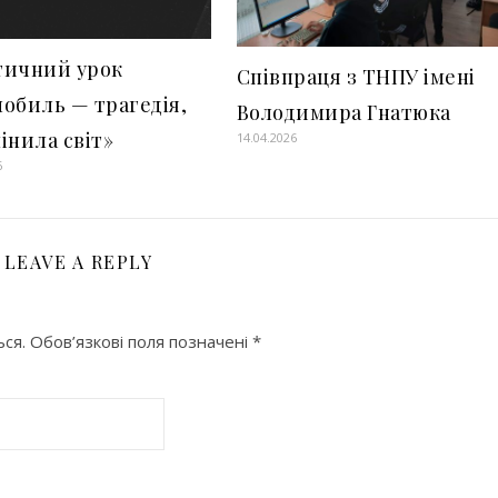
тичний урок
Співпраця з ТНПУ імені
обиль — трагедія,
Володимира Гнатюка
інила світ»
14.04.2026
6
LEAVE A REPLY
ся.
Обов’язкові поля позначені
*