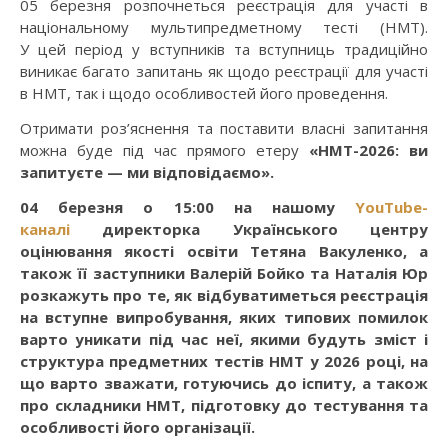
05 березня розпочнеться реєстрація для участі в
національному мультипредметному тесті (НМТ).
У цей період у вступників та вступниць традиційно
виникає багато запитань як щодо реєстрації для участі
в НМТ, так і щодо особливостей його проведення.
Отримати роз’яснення та поставити власні запитання
можна буде під час прямого етеру
«НМТ-2026: ви
запитуєте — ми відповідаємо».
04 березня о 15:00 на нашому
YouTube-
каналі
директорка Українського центру
оцінювання якості освіти Тетяна Вакуленко, а
також її заступники Валерій Бойко та Наталія Юр
розкажуть про те, як відбуватиметься реєстрація
на вступне випробування, яких типових помилок
варто уникати під час неї, якими будуть зміст і
структура предметних тестів НМТ у 2026 році, на
що варто зважати, готуючись до іспиту, а також
про складники НМТ, підготовку до тестування та
особливості його організації.