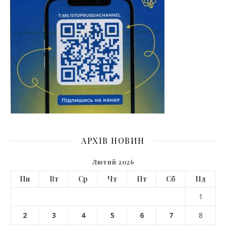
АРХІВ НОВИН
Лютий 2026
Пн
Вт
Ср
Чт
Пт
Сб
Нд
1
2
3
4
5
6
7
8