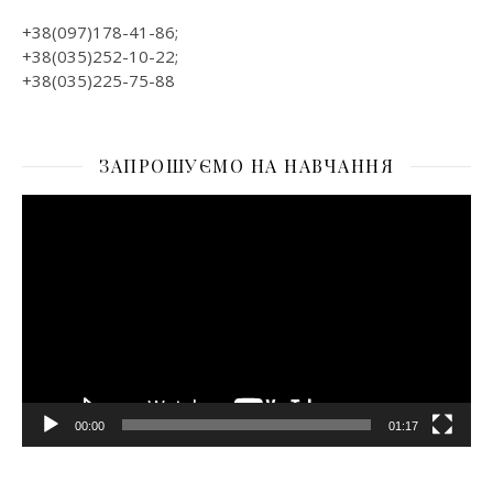
+38(097)178-41-86;
+38(035)252-10-22;
+38(035)225-75-88
ЗАПРОШУЄМО НА НАВЧАННЯ
Відеопрогравач
00:00
01:17