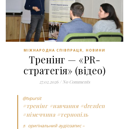
,
МІЖНАРОДНА СПІВПРАЦЯ
НОВИНИ
Тренінг — «PR-
стратегія» (відео)
27.02.2026
/
No Comments
@tvpursit
#тренінг
#навчання
#drezden
#німеччина
#тернопіль
♬ оригінальний аудіозапис –