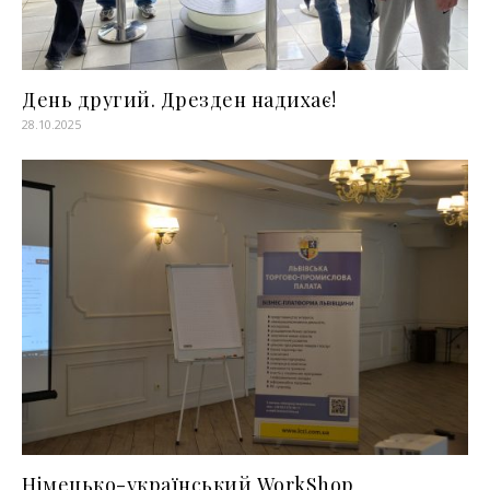
День другий. Дрезден надихає!
28.10.2025
Німецько-український WorkShop