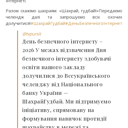
Інтернеті.
Разом скажімо шахраям: «Шахрай, гудбай!»Передаємо
челендж далі та запрошуємо всіх охочих
долучитися!
#ШахрайГудбай
#ДеньБезпечногоІнтернету2
@tvpursit
День безпечного інтернету –
2026 У межах відзначення Дня
безпечного інтернету здобувачі
освіти нашого закладу
долучилися до Всеукраїнського
челенджу від Національного
банку України —
ШахрайГудбай. Ми підтримуємо
ініціативу, спрямовану на
формування навичок протидії
шахрайству в мережі та