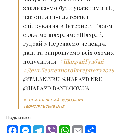
закликаємо бути уважними під
час онлайн-платежів і
спілкування в Інтернеті. Разом
скажімо шахраям: «Шахрай,
гудбай!» Передаємо челендж
далі та запрошуємо всіх охочих
долучитися!
#ШахрайГудбай
#ДеньБезпечногоІнтернету2026
@TALAN.NBU @HARAZD.NBU
@HARAZD.BANK.GOV.UA
♬ оригінальний аудіозапис –
Тернопільське ВПУ
Поділитися:
Facebook
Messenger
Telegram
Viber
WhatsApp
Email
Поділитися