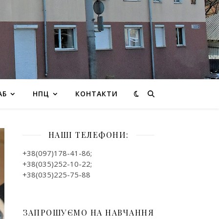
АБ
НПЦ
КОНТАКТИ
НАШІ ТЕЛЕФОНИ:
+38(097)178-41-86;
+38(035)252-10-22;
+38(035)225-75-88
ЗАПРОШУЄМО НА НАВЧАННЯ