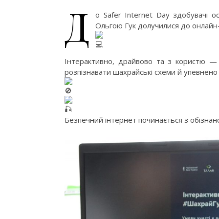
Д
о Safer Internet Day здобувачі о
Ольгою Гук долучилися до онлайн
Інтерактивно, драйвово та з користю — 
розпізнавати шахрайські схеми й упевнено
Безпечний інтернет починається з обізнано