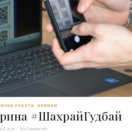
,
ИЧНА РОБОТА
НОВИНИ
орина #ШахрайГудбай
.02.2026
/
No Comments