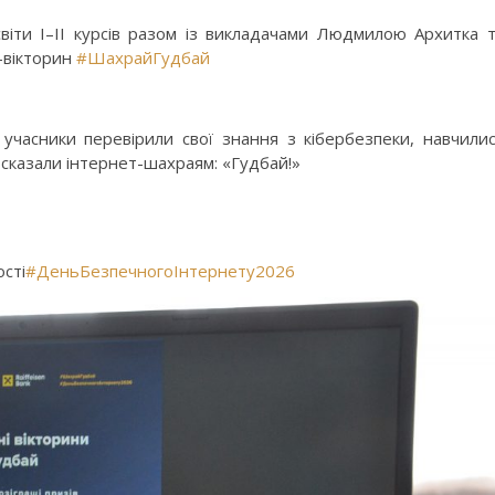
світи І–ІІ курсів разом із викладачами Людмилою Архитка 
-вікторин
#ШахрайГудбай
учасники перевірили свої знання з кібербезпеки, навчили
 сказали інтернет-шахраям: «Гудбай!»
сті
#ДеньБезпечногоІнтернету2026