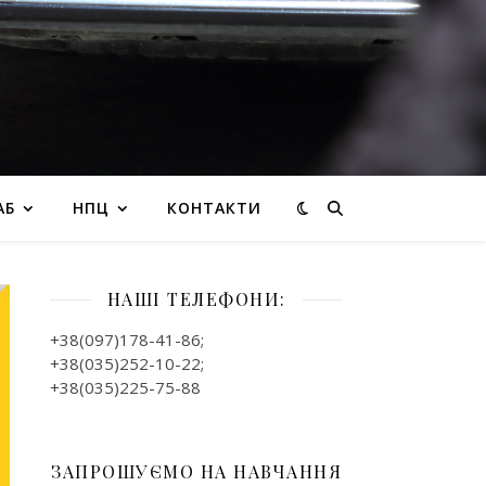
АБ
НПЦ
КОНТАКТИ
НАШІ ТЕЛЕФОНИ:
+38(097)178-41-86;
+38(035)252-10-22;
+38(035)225-75-88
ЗАПРОШУЄМО НА НАВЧАННЯ