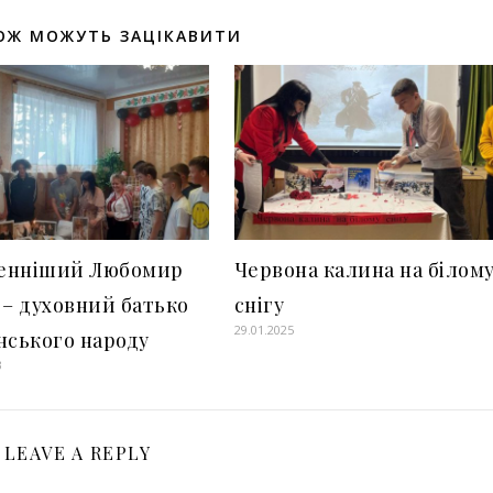
ОЖ МОЖУТЬ ЗАЦІКАВИТИ
енніший Любомир
Червона калина на білом
 – духовний батько
снігу
29.01.2025
нського народу
3
LEAVE A REPLY