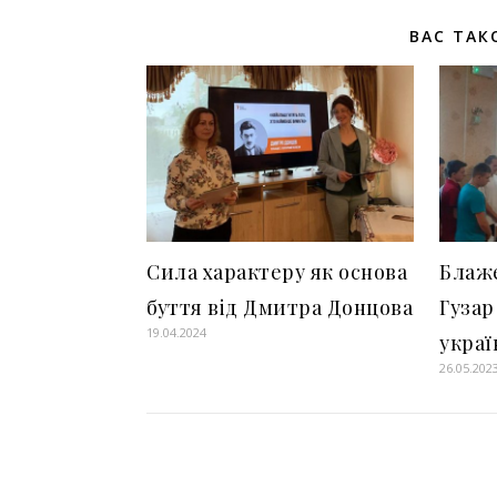
ВАС ТАК
Сила характеру як основа
Блаж
буття від Дмитра Донцова
Гузар
19.04.2024
украї
26.05.202