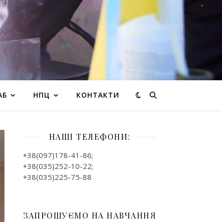
АБ
НПЦ
КОНТАКТИ
НАШІ ТЕЛЕФОНИ:
+38(097)178-41-86;
+38(035)252-10-22;
+38(035)225-75-88
ЗАПРОШУЄМО НА НАВЧАННЯ