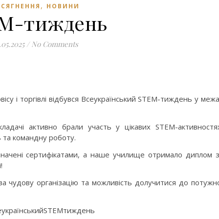
,
СЯГНЕННЯ
НОВИНИ
M-тиждень
.05.2025
/
No Comments
вісу і торгівлі відбувся Всеукраїнський STEM-тиждень у меж
ладачі активно брали участь у цікавих STEM-активностя
ь та командну роботу.
дзначені сертифікатами, а наше училище отримало диплом 
!
а чудову організацію та можливість долучитися до потужн
еукраїнськийSTEMтиждень