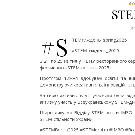
ДО
STE
30
#S
TEMтиждень_spring2025
#STEMтиждень_2025
З 21 по 25 квітня у ТВПУ ресторанного сер
фестивалю «STEM-весна – 2025».
Протягом тижня здобувачі освіти та вик
демонструючи креативність, інноваційніст
За свою активність усі учасники були ві
активну участь у Всеукраїнському STEM-дні
Щиро дякуємо Відділу STEM-освіти ІМЗО з
STEM-спільноти України!
#STEMВесна2025 #STEMосвіта #ІМЗО #Вс