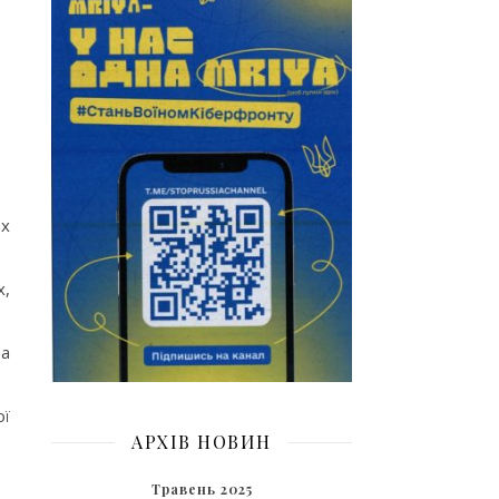
ах
х,
за
ої
АРХІВ НОВИН
Травень 2025