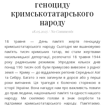
геноциду
кримськотатарського
народу
18.05.2025
/
No Comments
18 травня — День пам’яті жертв геноциду
кримськотатарського народу Сьогодні ми вшановуємо
пам’ять тисяч кримських татар, які стали жертвами
насильницької депортації, розпочатої 18 травня 1944
року радянським режимом. Упродовж кількох днів
понад 190 тисяч осіб були примусово вивезені з рідної
землі — Криму — до віддалених регіонів Середньої Азії
та Сибіру. Багато з них загинули в дорозі або у перші
роки вигнання. Ця трагедія є болючою сторінкою в
історії України. Вона нагадує нам про важливість поваги
до прав людини, національної пам’яті та єдності нашого
народу. Ми схиляємо голови в знак скорботи та
підтримки кримськотатарського народу. Пам’ятаємо.