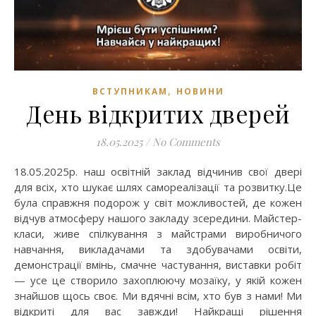
,
ВСТУПНИКАМ
НОВИНИ
День відкритих дверей
18.05.2025
/
No Comments
18.05.2025р. наш освітній заклад відчинив свої двері
для всіх, хто шукає шлях самореалізації та розвитку.Це
була справжня подорож у світ можливостей, де кожен
відчув атмосферу нашого закладу зсередини. Майстер-
класи, живе спілкування з майстрами виробничого
навчання, викладачами та здобувачами освіти,
демонстрації вмінь, смачне частування, виставки робіт
— усе це створило захоплюючу мозаїку, у якій кожен
знайшов щось своє. Ми вдячні всім, хто був з нами! Ми
відкриті для вас завжди! Найкращі рішення