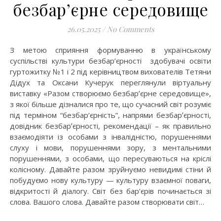
безбарʼєрне середовище
26.05.2025
/
No Comments
З метою сприяння формуванню в українському
суспільстві культури безбар’єрності здобувачі освіти
гуртожитку №1 і 2 під керівництвом вихователів Тетяни
Дідух та Оксани Кучерук переглянули віртуальну
виставку «Разом створюємо безбарʼєрне середовище»,
з якої більше дізналися про те, що сучасний світ розуміє
під терміном “безбар’єрність”, напрями безбарʼєрності,
довідник безбарʼєрності, рекомендації – як правильно
взаємодіяти із особами з інвалідністю, порушеннями
слуху і мови, порушеннями зору, з ментальними
порушеннями, з особами, що пересуваються на кріслі
колісному. Давайте разом зруйнуємо невидимі стіни й
побудуємо нову культуру — культуру взаємної поваги,
відкритості й діалогу. Світ без бар’єрів починається зі
слова. Вашого слова. Давайте разом створювати світ…