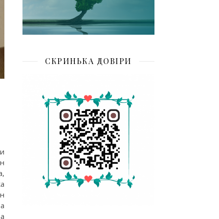
СКРИНЬКА ДОВІРИ
ми
ен
а,
ка
ян
та
за