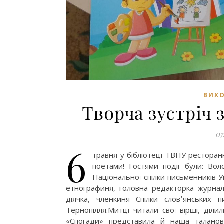
ВИХО
Творча зустріч 
07
6
травня у бібліотеці ТВПУ ресторанно
поетами! Гостями події були: Во
Національної спілки письменників 
етнографиня, головна редакторка журнал
діячка, членкиня Спілки слов՚янських п
Тернопілля.Митці читали свої вірші, діли
«Спогади» представила й наша таланови