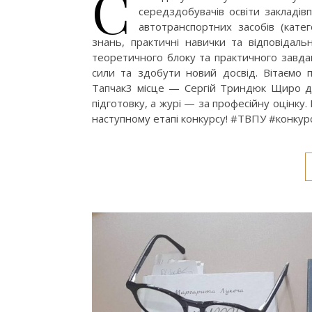
С
середздобувачів освіти закладів​
автотранспортних засобів (катег
знань, практичні навички та відповідал
теоретичного блоку та практичного завдан
сили та здобути новий досвід. Вітаємо
Тапчак3 місце — Сергій Триндюк Щиро дяк
підготовку, а журі — за професійну оцін
наступному етапі конкурсу! #ТВПУ #конку