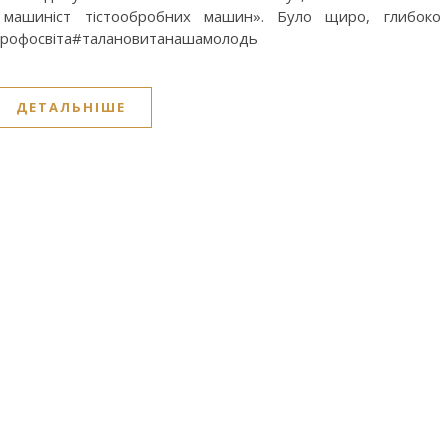
; машиніст тістообробних машин». Було щиро, глибоко
профосвіта#талановитанашамолодь
ДЕТАЛЬНІШЕ