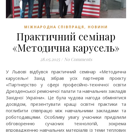
,
МІЖНАРОДНА СПІВПРАЦЯ
НОВИНИ
Практичний семінар
«Методична карусель»
28.05.2025
/
No Comments
У Львові відбувся практичний семінар «Методична
карусель»! Захід зібрав усіх партнерів проєкту
«Партнерство у сфері професійно-технічної освіти
Дрезденської ремісничої палати та навчальних закладів
Західної України». Це була чудова нагода обмінятися
досвідом, презентувати кращі освітні практики та
поглибити співпрацю між навчальними закладами та
роботодавцями. Особливу увагу учасники приділили
обговоренню сучасних технологій, зокрема
впровадженню навчальних матеріалів із теми теплових