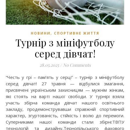
,
НОВИНИ
СПОРТИВНЕ ЖИТТЯ
Турнір з мініфутболу
серед дівчат!
28.05.2025
/
No Comments
“Честь у грі – пам’ять у серці” – турнір з мініфутболу
серед дівчат! 27 травня — відбулися змагання,
присвячені українським захисницям — мужнім жінкам,
які стоять на варті нашої свободи. У турнірі взяла
участь збірна команда дівчат нашого освітнього
закладу, продемонструвавши справжній спортивний
характер, згуртованість, стійкість і волю до перемоги.
Суперниками нашої команди стали збірні:ТВПУ
технологій та дизайну,Тернопільського фахового