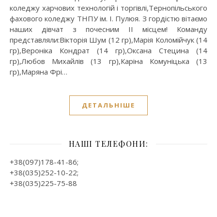
коледжу харчових технологій і торгівлі,Тернопільського
фахового коледжу ТНПУ ім. І. Пулюя. З гордістю вітаємо
наших дівчат з почесним ІІ місцем! Команду
представляли:Вікторія Шум (12 гр),Марія Коломійчук (14
гр),Вероніка Кондрат (14 гр),Оксана Стецина (14
гр),Любов Михайлів (13 гр),Каріна Комуніцька (13
гр),Маряна Фрі…
ДЕТАЛЬНІШЕ
НАШІ ТЕЛЕФОНИ:
+38(097)178-41-86;
+38(035)252-10-22;
+38(035)225-75-88