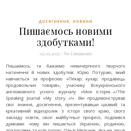
,
ДОСЯГНЕННЯ
НОВИНИ
Пишаємось новими
здобутками!
02.05.2025
/
No Comments
Пишаємось та бажаємо невичерпного творчого
натхнення й нових здобутків: Юрію Потураю, який
навчається за професією «Пекар; кухар; продавець
продовольчих товарів», учаснику Всеукраїнського
англомовного усного журналу «Моя історія…»/The
Speaking Journal «My story…»!». Він продемонстрував
свої знання, досягнення, презентувавши цікавий та
креативний відеоролик з історії свого краю, свого
закладу освіти, своєї майбутньої професії, поділився
думками: чому він пишається Україною, родиною,
традиціями та культурою; Ользі Мельник, яка не лише