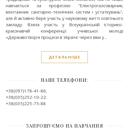
навчається за професією “Електрогазозварник;
монтажник санітарно-технічних систем і устаткувань”,
але й активно бере участь у науковому житті освітнього
закладу. Взяла участь у Всеукраїнській історико-
краєзнавчій конференції учнівської молоді
«Державотворчі процеси в Україні: через віки у…
ДЕТАЛЬНІШЕ
НАШІ ТЕЛЕФОНИ:
+38(097)178-41-86;
+38(035)252-10-22;
+38(035)225-75-88
ЗАПРОШУЄМО НА НАВЧАННЯ