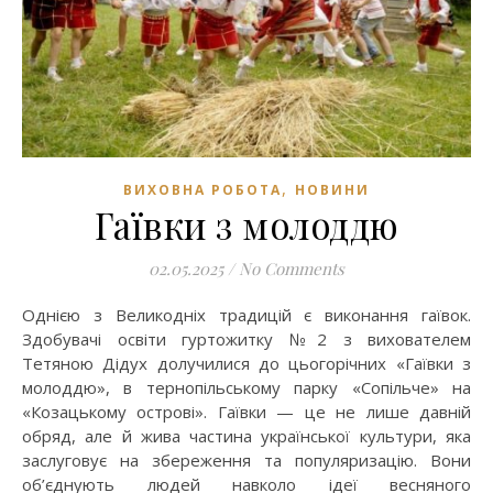
,
ВИХОВНА РОБОТА
НОВИНИ
Гаївки з молоддю
02.05.2025
/
No Comments
Однією з Великодніх традицій є виконання гаївок.
Здобувачі освіти гуртожитку №2 з вихователем
Тетяною Дідух долучилися до цьогорічних «Гаївки з
молоддю», в тернопільському парку «Сопільче» на
«Козацькому острові». Гаївки — це не лише давній
обряд, але й жива частина української культури, яка
заслуговує на збереження та популяризацію. Вони
об’єднують людей навколо ідеї весняного