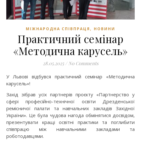
,
МІЖНАРОДНА СПІВПРАЦЯ
НОВИНИ
Практичний семінар
«Методична карусель»
28.05.2025
/
No Comments
У Львові відбувся практичний семінар «Методична
карусель»!
Захід зібрав усіх партнерів проєкту «Партнерство у
сфері професійно-технічної освіти Дрезденської
ремісничої палати та навчальних закладів Західної
України». Це була чудова нагода обмінятися досвідом,
презентувати кращі освітні практики та поглибити
співпрацю між навчальними закладами та
роботодавцями.