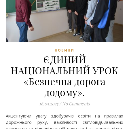
НОВИНИ
ЄДИНИЙ
НАЦІОНАЛЬНИЙ УРОК
«Безпечна дорога
додому».
16.05.2025
/
No Comments
Акцентуючи увагу здобувачів освіти на правилах
дорожнього руху, важливості світловідбивальних
елементів та відповідальній поведінці на дорозі; чітко,