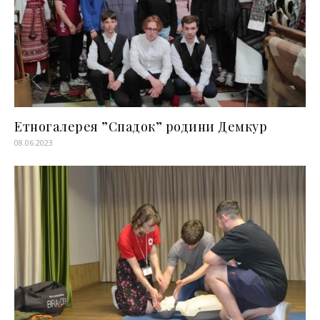
Етногалерея ”Спадок” родини Демкур
08.06.2023