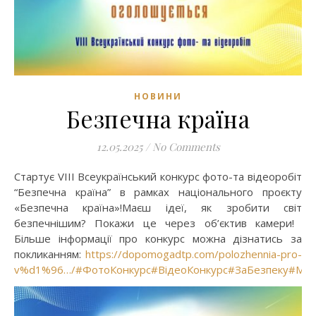
НОВИНИ
Безпечна країна
12.05.2025
/
No Comments
Стартує VІІI Всеукраїнський конкурс фото-та відеоробіт
“Безпечна країна” в рамках національного проєкту
«Безпечна країна»!Маєш ідеї, як зробити світ
безпечнішим? Покажи це через об’єктив камери!⠀
Більше інформації про конкурс можна дізнатись за
покликанням:
https://dopomogadtp.com/polozhennia-pro-
v%d1%96…/
#ФотоКонкурс
#ВідеоКонкурс
#ЗаБезпеку
#Моя