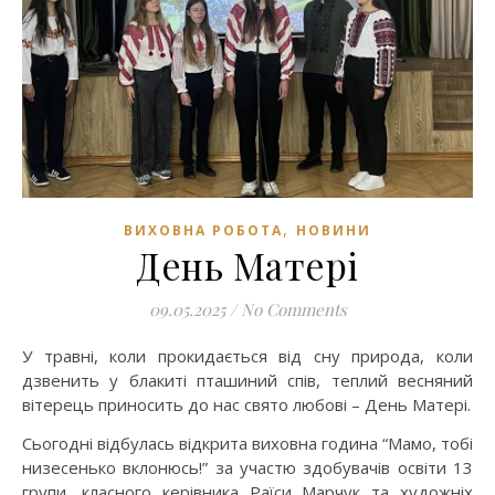
,
ВИХОВНА РОБОТА
НОВИНИ
День Матері
09.05.2025
/
No Comments
У травні, коли прокидається від сну природа, коли
дзвенить у блакиті пташиний спів, теплий весняний
вітерець приносить до нас свято любові – День Матері.
Сьогодні відбулась відкрита виховна година “Мамо, тобі
низесенько вклонюсь!” за участю здобувачів освіти 13
групи, класного керівника Раїси Марчук та художніх