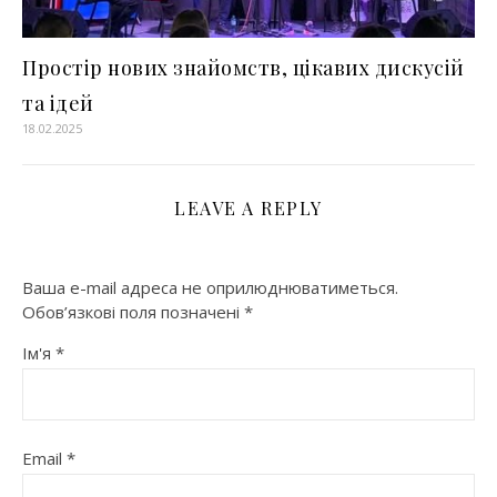
Простір нових знайомств, цікавих дискусій
та ідей
18.02.2025
LEAVE A REPLY
Ваша e-mail адреса не оприлюднюватиметься.
Обов’язкові поля позначені
*
Ім'я
*
Email
*